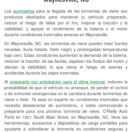
Revisión de la luz "Check Engine"
Los
suministros
para la llegada de las tormentas de nieve son
Reciclaje de baterías y aceite
productos diseñados para mantener tu vehículo preparado,
reducir el riesgo de fallas por el frío, mejorar la tracción y la
Instalación de bombillas de faros
visibilidad, y apoyar el rendimiento de la batería y el motor
Instalación de limpiaparabrisas
durante condiciones invernales severas en Waynesville.
En Waynesville, NC, las tormentas de nieve pueden traer fuertes
Programa de Préstamo de
nevadas, lluvia helada, hielo negro y prolongadas temperaturas
Herramientas
bajo cero. Estas condiciones aumentan la demanda de la batería,
reducen la tracción de las llantas, espesan los fluidos del motor y
Rectificación de tambores y discos de
afectan la visibilidad, lo que eleva el riesgo de averías y
freno
accidentes durante los viajes invernales.
Al
prepararte con anticipación para el clima invernal
, reduces la
Mangueras hidráulicas a la medida
probabilidad de que el vehículo no arranque, de perder el control
o de enfrentar emergencias en la carretera durante tormentas de
Snowstorm Supplies
nieve o hielo. Ya seas un experto en condiciones invernales que
Conoce más
necesita abastecerse de suministros, o estés comenzando a
prepararte para una próxima tormenta de nieve, O’Reilly Auto
Parts en 1921 South Main Street, en Waynesville, NC, tiene las
herramientas, accesorios y dispositivos de carga portátiles para
ayudarte a sobrellevar la tormenta en condiciones seguras y