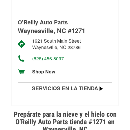
O'Reilly Auto Parts
Waynesville, NC #1271
1921 South Main Street
Waynesville, NC 28786
(828) 456-5097
Shop Now
SERVICIOS EN LA TIENDA
Prueba de batería
Prueba de alternadores y
Prepárate para la nieve y el hielo con
arrancadores
O’Reilly Auto Parts tienda #1271 en
Waynesville, NC