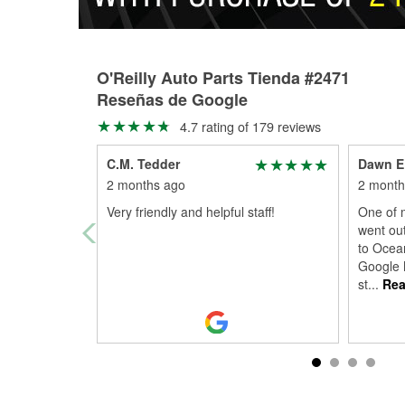
O'Reilly Auto Parts Tienda #2471
Reseñas de Google
4.7 rating of 179 reviews
C.M. Tedder
Dawn E
2 months ago
2 month
Very friendly and helpful staff!
One of 
went out
to Ocea
Google M
st
...
Rea