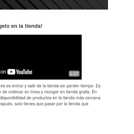
elo en la tienda!
Juana Saldierna
Emily Aina
8 months ago
11 months ago
d
Customer service was great!
Last weekend on a 
0:07
ended up at this O'
panic. Bobbi was S
es es entrar y salir de la tienda sin perder tiempo. Es
saved us from our
 de ordenar en línea y recoger en tienda gratis. En
Read More
disponibilidad de productos en la tienda más cercana
espués, solo tienes que pasar por la tienda que