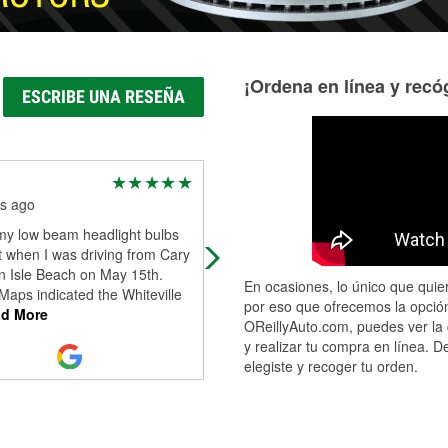
¡Ordena en línea y recóg
ESCRIBE UNA RESEÑA
Donald Fitzgerald
s ago
4 months ago
my low beam headlight bulbs
Great customer service friendly an
 when I was driving from Cary
helpful thank u guys
n Isle Beach on May 15th.
En ocasiones, lo único que quier
aps indicated the Whiteville
por eso que ofrecemos la opción
d More
OReillyAuto.com, puedes ver la 
y realizar tu compra en línea. D
elegiste y recoger tu orden.