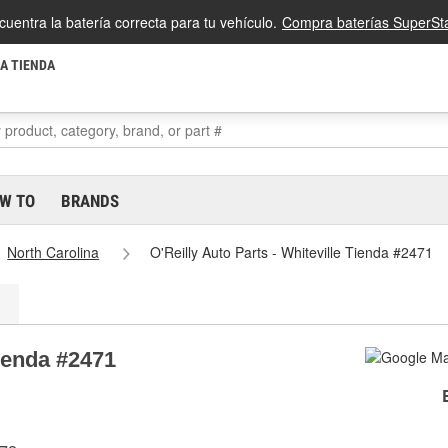
cuentra la batería correcta para tu vehículo.
Compra baterías SuperSta
LA TIENDA
W TO
BRANDS
North Carolina
O'Reilly Auto Parts - Whiteville Tienda #2471
Tienda #2471