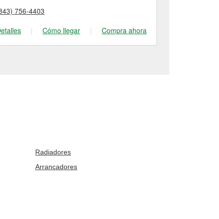
843) 756-4403
(910) 738-40
etalles
|
Cómo llegar
|
Compra ahora
Detalles
|
Radiadores
Arrancadores