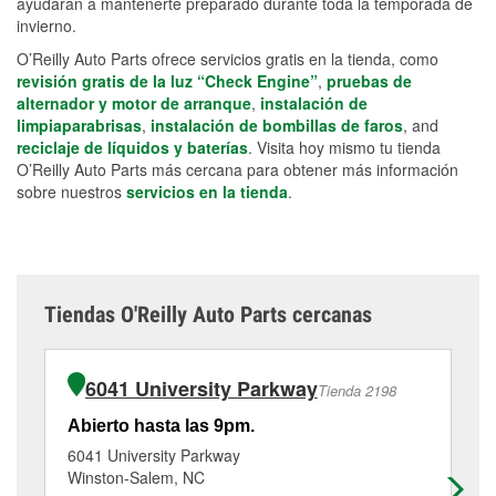
ayudarán a mantenerte preparado durante toda la temporada de
invierno.
O’Reilly Auto Parts ofrece servicios gratis en la tienda, como
revisión gratis de la luz “Check Engine”
,
pruebas de
alternador y motor de arranque
,
instalación de
limpiaparabrisas
,
instalación de bombillas de faros
, and
reciclaje de líquidos y baterías
. Visita hoy mismo tu tienda
O’Reilly Auto Parts más cercana para obtener más información
sobre nuestros
servicios en la tienda
.
Tiendas O'Reilly Auto Parts cercanas
6041 University Parkway
Tienda 2198
Abierto hasta las 9pm.
Ab
6041 University Parkway
56
Winston-Salem, NC
Wi