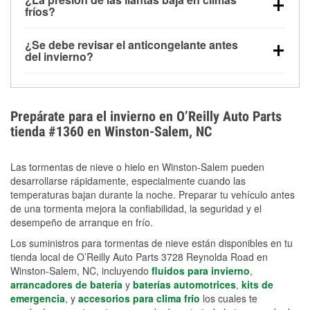
la congelación y ayuda a disolver la sal y la nieve
arranque.
fríos?
derretida en la carretera para mejorar la visibilidad.
Sí. La presión de las llantas normalmente disminuye
¿Se debe revisar el anticongelante antes
alrededor de 1 PSI por cada 10 °F que baja la
del invierno?
temperatura. Puedes obtener más información sobre
Sí. Una mezcla adecuada del anticongelante protege
la baja presión en invierno en nuestro artículo.
el motor contra la congelación, las grietas internas y
el sobrecalentamiento en condiciones de frío
Prepárate para el invierno en O’Reilly Auto Parts
extremo. Aprende cómo comprobar la protección
tienda #1360 en Winston-Salem, NC
anticongelante en nuestra sección How-To.
Las tormentas de nieve o hielo en Winston-Salem pueden
desarrollarse rápidamente, especialmente cuando las
temperaturas bajan durante la noche. Preparar tu vehículo antes
de una tormenta mejora la confiabilidad, la seguridad y el
desempeño de arranque en frío.
Los suministros para tormentas de nieve están disponibles en tu
tienda local de O’Reilly Auto Parts 3728 Reynolda Road en
Winston-Salem, NC, incluyendo
fluidos para invierno
,
arrancadores de batería
y
baterías automotrices
,
kits de
emergencia
, y
accesorios para clima frío
los cuales te