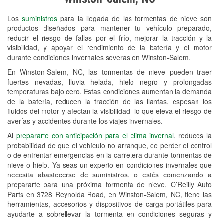
Revisión de la luz "Check Engine"
Los
suministros
para la llegada de las tormentas de nieve son
Reciclaje de baterías y aceite
productos diseñados para mantener tu vehículo preparado,
reducir el riesgo de fallas por el frío, mejorar la tracción y la
Instalación de bombillas de faros
visibilidad, y apoyar el rendimiento de la batería y el motor
Instalación de limpiaparabrisas
durante condiciones invernales severas en Winston-Salem.
En Winston-Salem, NC, las tormentas de nieve pueden traer
Programa de Préstamo de
fuertes nevadas, lluvia helada, hielo negro y prolongadas
Herramientas
temperaturas bajo cero. Estas condiciones aumentan la demanda
de la batería, reducen la tracción de las llantas, espesan los
Rectificación de tambores y discos de
fluidos del motor y afectan la visibilidad, lo que eleva el riesgo de
freno
averías y accidentes durante los viajes invernales.
Al
prepararte con anticipación para el clima invernal
, reduces la
Snowstorm Supplies
probabilidad de que el vehículo no arranque, de perder el control
o de enfrentar emergencias en la carretera durante tormentas de
Conoce más
nieve o hielo. Ya seas un experto en condiciones invernales que
necesita abastecerse de suministros, o estés comenzando a
prepararte para una próxima tormenta de nieve, O’Reilly Auto
Parts en 3728 Reynolda Road, en Winston-Salem, NC, tiene las
herramientas, accesorios y dispositivos de carga portátiles para
ayudarte a sobrellevar la tormenta en condiciones seguras y