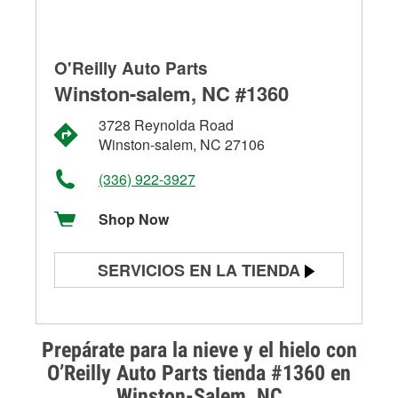
O'Reilly Auto Parts
Winston-salem, NC #1360
3728 Reynolda Road
Winston-salem, NC 27106
(336) 922-3927
Shop Now
SERVICIOS EN LA TIENDA
Prueba de batería
Prueba de alternadores y
Prepárate para la nieve y el hielo con
arrancadores
O’Reilly Auto Parts tienda #1360 en
Winston-Salem, NC