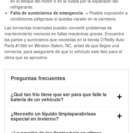
en el bloque del motor o en la culata por la expansión del
refrigerante.
Falta de suministros de emergencia
→ Posible exposición a
condiciones peligrosas si quedas varado en la carretera.
Las tormentas invernales pueden convertir problemas de
mantenimiento menores en fallas mecánicas graves. Encuentra
las partes y suministros que necesitas en la tienda O’Reilly Auto
Parts #1360 en Winston-Salem, NC, antes de que llegue una
tormenta, para asegurarte de que tu vehículo esté listo para el
clima que se aproxima.
Preguntas frecuentes
¿Qué tan frío tiene que ser para que falle la
batería de un vehículo?
La capacidad de la batería comienza a disminuir por
¿Necesito un líquido limpiaparabrisas
debajo de los 32 °F y puede perder hasta la mitad de
especial en invierno?
su potencia de arranque cerca de los 0 °F, lo que
Sí. El líquido limpiaparabrisas para invierno resiste
aumenta la probabilidad de que el vehículo no
¿La presión de las llantas baja en climas