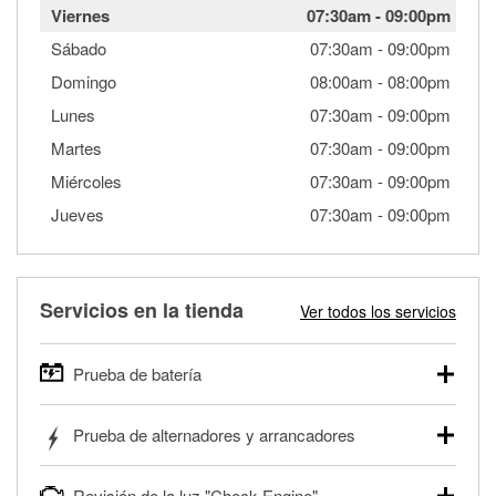
Viernes
07:30am
-
09:00pm
Sábado
07:30am
-
09:00pm
Domingo
08:00am
-
08:00pm
Lunes
07:30am
-
09:00pm
Martes
07:30am
-
09:00pm
Miércoles
07:30am
-
09:00pm
Jueves
07:30am
-
09:00pm
Servicios en la tienda
Ver todos los servicios
Prueba de batería
O'Reilly Auto Parts ofrece pruebas gratis de baterías para
Prueba de alternadores y arrancadores
autos, camionetas, SUVs, vehículos comerciales y
pesados, y para deportes motorizados. Las baterías
Tu tienda local O'Reilly Auto Parts puede probar gratis el
pueden probarse dentro o fuera del vehículo y cargarse en
Revisión de la luz "Check Engine"