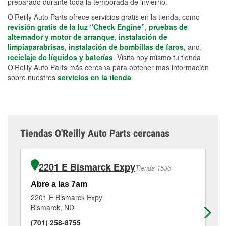
preparado durante toda la temporada de invierno.
O’Reilly Auto Parts ofrece servicios gratis en la tienda, como
revisión gratis de la luz “Check Engine”
,
pruebas de
alternador y motor de arranque
,
instalación de
limpiaparabrisas
,
instalación de bombillas de faros
, and
reciclaje de líquidos y baterías
. Visita hoy mismo tu tienda
O’Reilly Auto Parts más cercana para obtener más información
sobre nuestros
servicios en la tienda
.
Tiendas O'Reilly Auto Parts cercanas
2201 E Bismarck Expy
Tienda 1536
Abre a las 7am
Ab
2201 E Bismarck Expy
20
Bismarck, ND
Ma
(701) 258-8755
(7