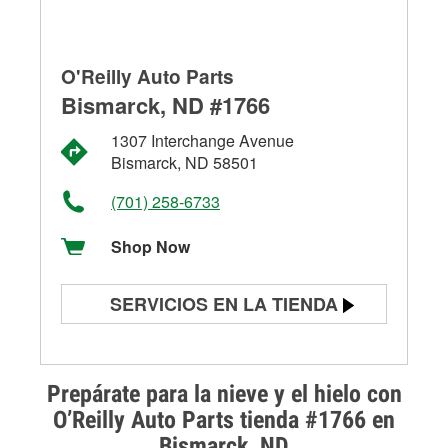
O'Reilly Auto Parts
Bismarck, ND #1766
1307 Interchange Avenue
Bismarck, ND 58501
(701) 258-6733
Shop Now
SERVICIOS EN LA TIENDA
Prueba de batería
Prueba de alternadores y
Prepárate para la nieve y el hielo con
arrancadores
O’Reilly Auto Parts tienda #1766 en
Bismarck, ND