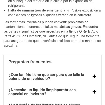
en el bloque del motor o en la culata por la expansión del
refrigerante.
Falta de suministros de emergencia
→ Posible exposición a
condiciones peligrosas si quedas varado en la carretera.
Las tormentas invernales pueden convertir problemas de
mantenimiento menores en fallas mecánicas graves. Encuentra
las partes y suministros que necesitas en la tienda O’Reilly Auto
Parts #1766 en Bismarck, ND, antes de que llegue una tormenta,
para asegurarte de que tu vehículo esté listo para el clima que se
aproxima.
Preguntas frecuentes
¿Qué tan frío tiene que ser para que falle la
batería de un vehículo?
La capacidad de la batería comienza a disminuir por
¿Necesito un líquido limpiaparabrisas
debajo de los 32 °F y puede perder hasta la mitad de
especial en invierno?
su potencia de arranque cerca de los 0 °F, lo que
Sí. El líquido limpiaparabrisas para invierno resiste
aumenta la probabilidad de que el vehículo no
¿La presión de las llantas baja en climas