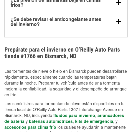
la congelación y ayuda a disolver la sal y la nieve
arranque.
fríos?
derretida en la carretera para mejorar la visibilidad.
Sí. La presión de las llantas normalmente disminuye
¿Se debe revisar el anticongelante antes
alrededor de 1 PSI por cada 10 °F que baja la
del invierno?
temperatura. Puedes obtener más información sobre
Sí. Una mezcla adecuada del anticongelante protege
la baja presión en invierno en nuestro artículo.
el motor contra la congelación, las grietas internas y
el sobrecalentamiento en condiciones de frío
Prepárate para el invierno en O’Reilly Auto Parts
extremo. Aprende cómo comprobar la protección
tienda #1766 en Bismarck, ND
anticongelante en nuestra sección How-To.
Las tormentas de nieve o hielo en Bismarck pueden desarrollarse
rápidamente, especialmente cuando las temperaturas bajan
durante la noche. Preparar tu vehículo antes de una tormenta
mejora la confiabilidad, la seguridad y el desempeño de arranque
en frío.
Los suministros para tormentas de nieve están disponibles en tu
tienda local de O’Reilly Auto Parts 1307 Interchange Avenue en
Bismarck, ND, incluyendo
fluidos para invierno
,
arrancadores
de batería
y
baterías automotrices
,
kits de emergencia
, y
accesorios para clima frío
los cuales te ayudarán a mantenerte