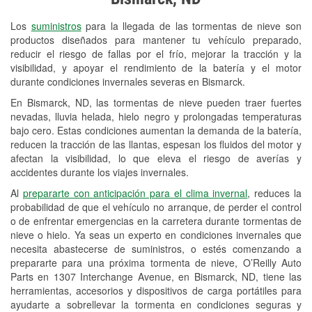
Revisión de la luz "Check Engine"
Los
suministros
para la llegada de las tormentas de nieve son
Reciclaje de baterías y aceite
productos diseñados para mantener tu vehículo preparado,
reducir el riesgo de fallas por el frío, mejorar la tracción y la
Instalación de bombillas de faros
visibilidad, y apoyar el rendimiento de la batería y el motor
Instalación de limpiaparabrisas
durante condiciones invernales severas en Bismarck.
En Bismarck, ND, las tormentas de nieve pueden traer fuertes
Programa de Préstamo de
nevadas, lluvia helada, hielo negro y prolongadas temperaturas
Herramientas
bajo cero. Estas condiciones aumentan la demanda de la batería,
reducen la tracción de las llantas, espesan los fluidos del motor y
Rectificación de tambores y discos de
afectan la visibilidad, lo que eleva el riesgo de averías y
freno
accidentes durante los viajes invernales.
Al
prepararte con anticipación para el clima invernal
, reduces la
Snowstorm Supplies
probabilidad de que el vehículo no arranque, de perder el control
o de enfrentar emergencias en la carretera durante tormentas de
Tornado Supplies
nieve o hielo. Ya seas un experto en condiciones invernales que
Conoce más
necesita abastecerse de suministros, o estés comenzando a
prepararte para una próxima tormenta de nieve, O’Reilly Auto
Parts en 1307 Interchange Avenue, en Bismarck, ND, tiene las
herramientas, accesorios y dispositivos de carga portátiles para
ayudarte a sobrellevar la tormenta en condiciones seguras y