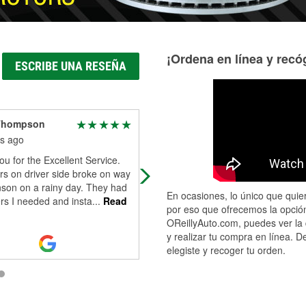
¡Ordena en línea y recóg
ESCRIBE UNA RESEÑA
Thompson
KernB
s ago
4 months ago
u for the Excellent Service.
Glad the team working here was th
rs on driver side broke on way
to help. If you dont got tools for a
nson on a rainy day. They had
quick fix. Ask and they have a few 
En ocasiones, lo único que quier
rs I needed and insta
...
Read
can borrow as long as you dont l
...
por eso que ofrecemos la opción
Read More
OReillyAuto.com, puedes ver la 
y realizar tu compra en línea. D
elegiste y recoger tu orden.