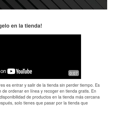
elo en la tienda!
Don Johnson
Klayton Kirsch
7 months ago
8 months ago
ere
Super friendly helpful staff
I purchased wiper 
0:07
6 months to a year
you
few months back t
es es entrar y salir de la tienda sin perder tiempo. Es
clipped in. I met 
 de ordenar en línea y recoger en tienda gratis. En
More
disponibilidad de productos en la tienda más cercana
espués, solo tienes que pasar por la tienda que