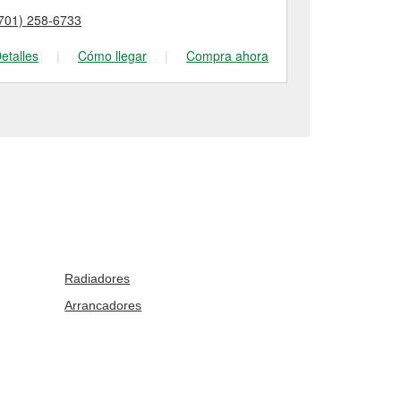
701) 258-6733
(701) 572-11
etalles
|
Cómo llegar
|
Compra ahora
Detalles
|
Radiadores
Arrancadores