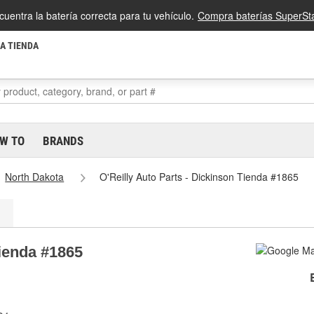
cuentra la batería correcta para tu vehículo.
Compra baterías SuperSta
LA TIENDA
W TO
BRANDS
North Dakota
O'Reilly Auto Parts - Dickinson Tienda #1865
Tienda #1865