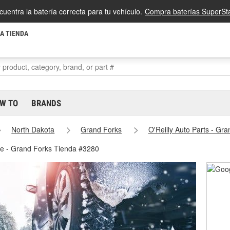
cuentra la batería correcta para tu vehículo.
Compra baterías SuperSta
LA TIENDA
W TO
BRANDS
North Dakota
Grand Forks
O'Reilly Auto Parts - Gr
ve - Grand Forks Tienda #3280