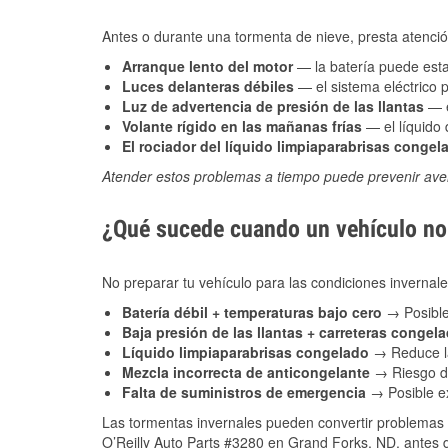
Antes o durante una tormenta de nieve, presta atención
Arranque lento del motor
— la batería puede estar
Luces delanteras débiles
— el sistema eléctrico 
Luz de advertencia de presión de las llantas
— e
Volante rígido en las mañanas frías
— el líquido d
El rociador del líquido limpiaparabrisas congel
Atender estos problemas a tiempo puede prevenir aver
¿Qué sucede cuando un vehículo no 
No preparar tu vehículo para las condiciones inverna
Batería débil + temperaturas bajo cero
→ Posible
Baja presión de las llantas + carreteras congel
Líquido limpiaparabrisas congelado
→ Reduce la
Mezcla incorrecta de anticongelante
→ Riesgo de
Falta de suministros de emergencia
→ Posible ex
Las tormentas invernales pueden convertir problemas 
O’Reilly Auto Parts #3280 en Grand Forks, ND, antes d