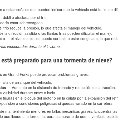
 a estas señales que pueden indicar que tu vehículo está teniendo difi
 débil o afectada por el frío.
podría estar sobrecargado.
l frío reduce la presión, lo que afecta el manejo del vehículo.
e la dirección asistida o las llantas frías pueden dificultar el manejo.
ado
— el nivel del líquido puede ser bajo o estar congelado, lo que reduc
ías inesperadas durante el invierno.
está preparado para una tormenta de nieve?
les en Grand Forks puede provocar problemas graves:
 falla de arranque del vehículo.
adas
→ Aumento en la distancia de frenado y reducción de la tracción.
 visibilidad durante nieve o hielo.
 fisuras en el bloque del motor o en la culata por la expansión del refr
posición a condiciones peligrosas si quedas varado en la carretera.
de mantenimiento menores en fallas mecánicas graves. Encuentra las p
e que llegue una tormenta, para asegurarte de que tu vehículo esté lis