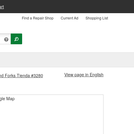
rt
Find a Repair Shop
Current Ad
Shopping List
View page in English
and Forks Tienda #3280