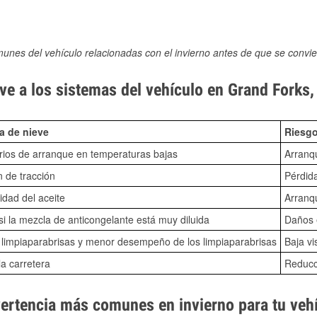
munes del vehículo relacionadas con el invierno antes de que se convie
ve a los sistemas del vehículo en Grand Forks
a de nieve
Riesgo
ios de arranque en temperaturas bajas
Arranq
n de tracción
Pérdida
idad del aceite
Arranqu
i la mezcla de anticongelante está muy diluida
Daños e
o limpiaparabrisas y menor desempeño de los limpiaparabrisas
Baja vi
la carretera
Reducci
vertencia más comunes en invierno para tu veh