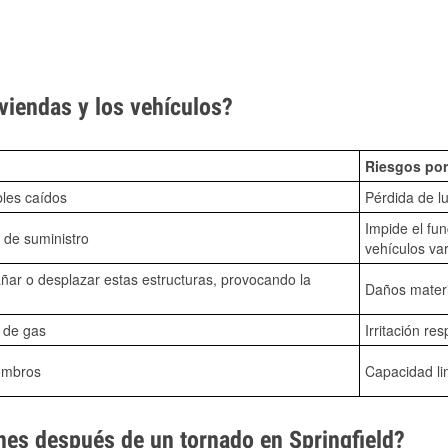
viendas y los vehículos?
Riesgos por
bles caídos
Pérdida de lu
Impide el fu
 de suministro
vehículos va
ñar o desplazar estas estructuras, provocando la
Daños mater
s de gas
Irritación res
ombros
Capacidad li
es después de un tornado en Springfield?