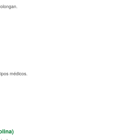
rolongan.
uipos médicos.
lina)