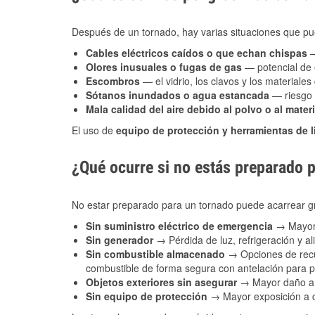
Después de un tornado, hay varias situaciones que pu
Cables eléctricos caídos o que echan chispas
—
Olores inusuales o fugas de gas
— potencial de 
Escombros
— el vidrio, los clavos y los materiale
Sótanos inundados o agua estancada
— riesgo 
Mala calidad del aire debido al polvo o al materi
El uso de
equipo de protección y herramientas de 
¿Qué ocurre si no estás preparado 
No estar preparado para un tornado puede acarrear g
Sin suministro eléctrico de emergencia
→ Mayor 
Sin generador
→ Pérdida de luz, refrigeración y al
Sin combustible almacenado
→ Opciones de recu
combustible de forma segura con antelación para
Objetos exteriores sin asegurar
→ Mayor daño a 
Sin equipo de protección
→ Mayor exposición a co