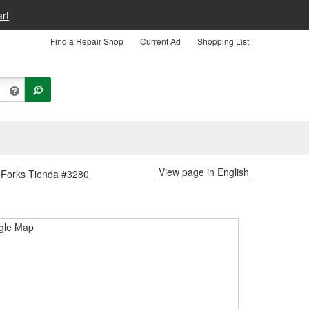
rt
Find a Repair Shop
Current Ad
Shopping List
View page in English
d Forks Tienda #3280