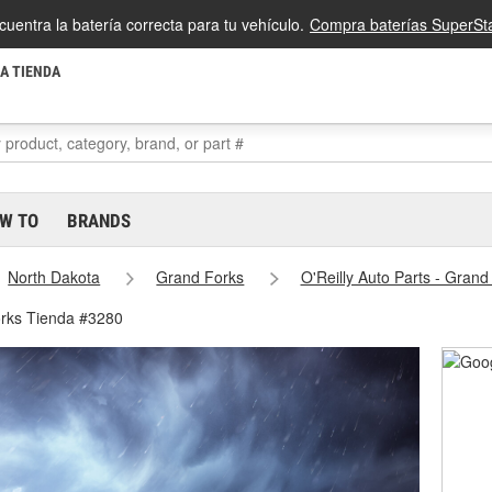
cuentra la batería correcta para tu vehículo.
Compra baterías SuperSta
LA TIENDA
W TO
BRANDS
North Dakota
Grand Forks
O'Reilly Auto Parts - Gran
orks Tienda #3280