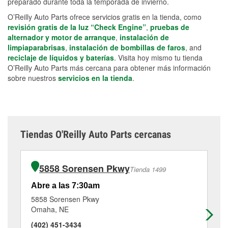
preparado durante toda la temporada de invierno.
O’Reilly Auto Parts ofrece servicios gratis en la tienda, como
revisión gratis de la luz “Check Engine”
,
pruebas de
alternador y motor de arranque
,
instalación de
limpiaparabrisas
,
instalación de bombillas de faros
, and
reciclaje de líquidos y baterías
. Visita hoy mismo tu tienda
O’Reilly Auto Parts más cercana para obtener más información
sobre nuestros
servicios en la tienda
.
Tiendas O'Reilly Auto Parts cercanas
5858 Sorensen Pkwy
Tienda 1499
Abre a las 7:30am
Ab
5858 Sorensen Pkwy
37
Omaha, NE
Om
(402) 451-3434
(4