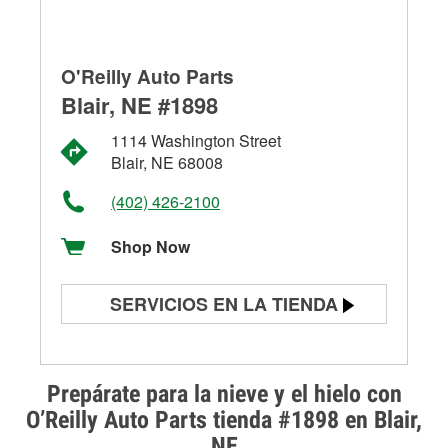
O'Reilly Auto Parts
Blair, NE #1898
1114 Washington Street
Blair, NE 68008
(402) 426-2100
Shop Now
SERVICIOS EN LA TIENDA
Prueba de batería
Prueba de alternadores y
Prepárate para la nieve y el hielo con
arrancadores
O’Reilly Auto Parts tienda #1898 en Blair,
NE