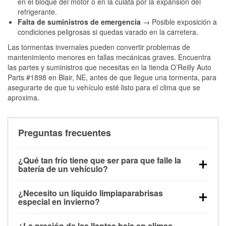
en el bloque del motor o en la culata por la expansión del
refrigerante.
Falta de suministros de emergencia
→ Posible exposición a
condiciones peligrosas si quedas varado en la carretera.
Las tormentas invernales pueden convertir problemas de
mantenimiento menores en fallas mecánicas graves. Encuentra
las partes y suministros que necesitas en la tienda O’Reilly Auto
Parts #1898 en Blair, NE, antes de que llegue una tormenta, para
asegurarte de que tu vehículo esté listo para el clima que se
aproxima.
Preguntas frecuentes
¿Qué tan frío tiene que ser para que falle la
batería de un vehículo?
La capacidad de la batería comienza a disminuir por
¿Necesito un líquido limpiaparabrisas
debajo de los 32 °F y puede perder hasta la mitad de
especial en invierno?
su potencia de arranque cerca de los 0 °F, lo que
Sí. El líquido limpiaparabrisas para invierno resiste
aumenta la probabilidad de que el vehículo no
¿La presión de las llantas baja en climas