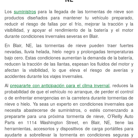
Revisión de la luz "Check Engine"
Los
suministros
para la llegada de las tormentas de nieve son
Reciclaje de baterías y aceite
productos diseñados para mantener tu vehículo preparado,
reducir el riesgo de fallas por el frío, mejorar la tracción y la
Instalación de bombillas de faros
visibilidad, y apoyar el rendimiento de la batería y el motor
Instalación de limpiaparabrisas
durante condiciones invernales severas en Blair.
En Blair, NE, las tormentas de nieve pueden traer fuertes
Programa de Préstamo de
nevadas, lluvia helada, hielo negro y prolongadas temperaturas
Herramientas
bajo cero. Estas condiciones aumentan la demanda de la batería,
reducen la tracción de las llantas, espesan los fluidos del motor y
Rectificación de tambores y discos de
afectan la visibilidad, lo que eleva el riesgo de averías y
freno
accidentes durante los viajes invernales.
Al
prepararte con anticipación para el clima invernal
, reduces la
Mangueras hidráulicas a la medida
probabilidad de que el vehículo no arranque, de perder el control
o de enfrentar emergencias en la carretera durante tormentas de
Snowstorm Supplies
nieve o hielo. Ya seas un experto en condiciones invernales que
necesita abastecerse de suministros, o estés comenzando a
Tornado Supplies
prepararte para una próxima tormenta de nieve, O’Reilly Auto
Conoce más
Parts en 1114 Washington Street, en Blair, NE, tiene las
herramientas, accesorios y dispositivos de carga portátiles para
ayudarte a sobrellevar la tormenta en condiciones seguras y