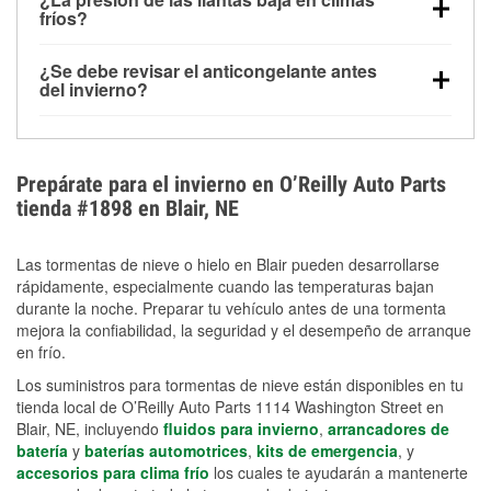
la congelación y ayuda a disolver la sal y la nieve
arranque.
fríos?
derretida en la carretera para mejorar la visibilidad.
Sí. La presión de las llantas normalmente disminuye
¿Se debe revisar el anticongelante antes
alrededor de 1 PSI por cada 10 °F que baja la
del invierno?
temperatura. Puedes obtener más información sobre
Sí. Una mezcla adecuada del anticongelante protege
la baja presión en invierno en nuestro artículo.
el motor contra la congelación, las grietas internas y
el sobrecalentamiento en condiciones de frío
Prepárate para el invierno en O’Reilly Auto Parts
extremo. Aprende cómo comprobar la protección
tienda #1898 en Blair, NE
anticongelante en nuestra sección How-To.
Las tormentas de nieve o hielo en Blair pueden desarrollarse
rápidamente, especialmente cuando las temperaturas bajan
durante la noche. Preparar tu vehículo antes de una tormenta
mejora la confiabilidad, la seguridad y el desempeño de arranque
en frío.
Los suministros para tormentas de nieve están disponibles en tu
tienda local de O’Reilly Auto Parts 1114 Washington Street en
Blair, NE, incluyendo
fluidos para invierno
,
arrancadores de
batería
y
baterías automotrices
,
kits de emergencia
, y
accesorios para clima frío
los cuales te ayudarán a mantenerte