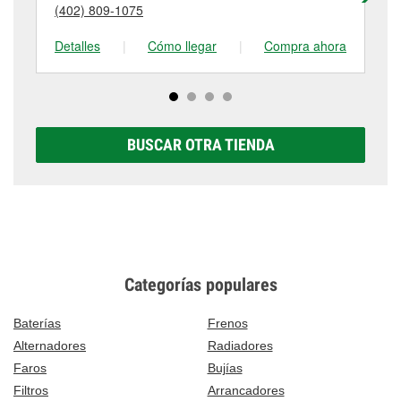
detalles, contáctanos al
(402) 563-3245
o visítanos
(402) 809-1075
(3
tienda #681 para obtener más información.
en 3400 23rd Street, Columbus, NE.
Detalles
|
Cómo llegar
|
Compra ahora
De
BUSCAR OTRA TIENDA
Categorías populares
Baterías
Frenos
Alternadores
Radiadores
Faros
Bujías
Filtros
Arrancadores