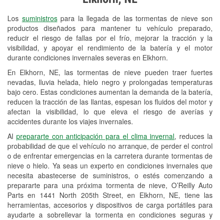
Revisión de la luz "Check Engine"
Los
suministros
para la llegada de las tormentas de nieve son
Reciclaje de baterías y aceite
productos diseñados para mantener tu vehículo preparado,
reducir el riesgo de fallas por el frío, mejorar la tracción y la
Instalación de bombillas de faros
visibilidad, y apoyar el rendimiento de la batería y el motor
Instalación de limpiaparabrisas
durante condiciones invernales severas en Elkhorn.
En Elkhorn, NE, las tormentas de nieve pueden traer fuertes
Programa de Préstamo de
nevadas, lluvia helada, hielo negro y prolongadas temperaturas
Herramientas
bajo cero. Estas condiciones aumentan la demanda de la batería,
reducen la tracción de las llantas, espesan los fluidos del motor y
Rectificación de tambores y discos de
afectan la visibilidad, lo que eleva el riesgo de averías y
freno
accidentes durante los viajes invernales.
Al
prepararte con anticipación para el clima invernal
, reduces la
Mangueras hidráulicas a la medida
probabilidad de que el vehículo no arranque, de perder el control
o de enfrentar emergencias en la carretera durante tormentas de
Snowstorm Supplies
nieve o hielo. Ya seas un experto en condiciones invernales que
necesita abastecerse de suministros, o estés comenzando a
Tornado Supplies
prepararte para una próxima tormenta de nieve, O’Reilly Auto
Conoce más
Parts en 1441 North 205th Street, en Elkhorn, NE, tiene las
herramientas, accesorios y dispositivos de carga portátiles para
ayudarte a sobrellevar la tormenta en condiciones seguras y