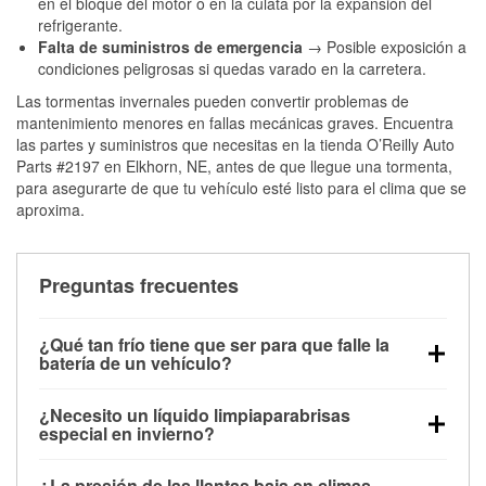
en el bloque del motor o en la culata por la expansión del
refrigerante.
Falta de suministros de emergencia
→ Posible exposición a
condiciones peligrosas si quedas varado en la carretera.
Las tormentas invernales pueden convertir problemas de
mantenimiento menores en fallas mecánicas graves. Encuentra
las partes y suministros que necesitas en la tienda O’Reilly Auto
Parts #2197 en Elkhorn, NE, antes de que llegue una tormenta,
para asegurarte de que tu vehículo esté listo para el clima que se
aproxima.
Preguntas frecuentes
¿Qué tan frío tiene que ser para que falle la
batería de un vehículo?
La capacidad de la batería comienza a disminuir por
¿Necesito un líquido limpiaparabrisas
debajo de los 32 °F y puede perder hasta la mitad de
especial en invierno?
su potencia de arranque cerca de los 0 °F, lo que
Sí. El líquido limpiaparabrisas para invierno resiste
aumenta la probabilidad de que el vehículo no
¿La presión de las llantas baja en climas