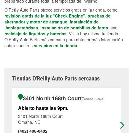
preparado durante toda la temporada de invierno.
O’Reilly Auto Parts ofrece servicios gratis en la tienda, como
revisión gratis de la luz “Check Engine”
,
pruebas de
alternador y motor de arranque
,
instalación de
limpiaparabrisas
,
instalación de bombillas de faros
, and
reciclaje de líquidos y baterías
. Visita hoy mismo tu tienda
O’Reilly Auto Parts más cercana para obtener más información
sobre nuestros
servicios en la tienda
.
Tiendas O'Reilly Auto Parts cercanas
3401 North 168th Court
Tienda 5949
Abierto hasta las 9pm.
Ab
3401 North 168th Court
13
Omaha, NE
Om
(402) 408-0402
(4