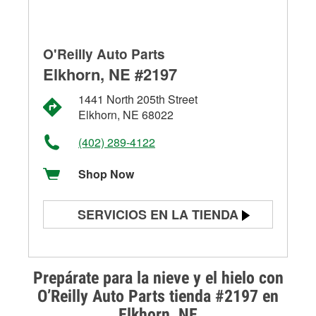
O'Reilly Auto Parts
Elkhorn, NE #2197
1441 North 205th Street
Elkhorn, NE 68022
(402) 289-4122
Shop Now
SERVICIOS EN LA TIENDA
Prueba de batería
Prueba de alternadores y
Prepárate para la nieve y el hielo con
arrancadores
O’Reilly Auto Parts tienda #2197 en
Elkhorn, NE