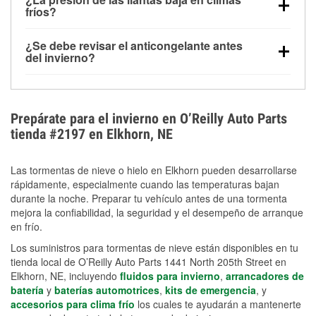
la congelación y ayuda a disolver la sal y la nieve
arranque.
fríos?
derretida en la carretera para mejorar la visibilidad.
Sí. La presión de las llantas normalmente disminuye
¿Se debe revisar el anticongelante antes
alrededor de 1 PSI por cada 10 °F que baja la
del invierno?
temperatura. Puedes obtener más información sobre
Sí. Una mezcla adecuada del anticongelante protege
la baja presión en invierno en nuestro artículo.
el motor contra la congelación, las grietas internas y
el sobrecalentamiento en condiciones de frío
Prepárate para el invierno en O’Reilly Auto Parts
extremo. Aprende cómo comprobar la protección
tienda #2197 en Elkhorn, NE
anticongelante en nuestra sección How-To.
Las tormentas de nieve o hielo en Elkhorn pueden desarrollarse
rápidamente, especialmente cuando las temperaturas bajan
durante la noche. Preparar tu vehículo antes de una tormenta
mejora la confiabilidad, la seguridad y el desempeño de arranque
en frío.
Los suministros para tormentas de nieve están disponibles en tu
tienda local de O’Reilly Auto Parts 1441 North 205th Street en
Elkhorn, NE, incluyendo
fluidos para invierno
,
arrancadores de
batería
y
baterías automotrices
,
kits de emergencia
, y
accesorios para clima frío
los cuales te ayudarán a mantenerte