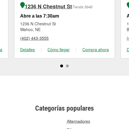
1236 N Chestnut St
Tienda 5646
Abre a las 7:30am
A
1236 N Chestnut St
1
Wahoo, NE
B
(402) 443-3555
(
ra
Detalles
|
Cómo llegar
|
Compra ahora
D
Categorías populares
Alternadores