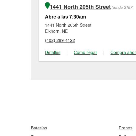
1441 North 205th Street
Tienda 2197
Abre a las 7:30am
1441 North 205th Street
Elkhorn, NE
(402) 289-4122
Detalles
|
Cómo llegar
|
Compra aho
Baterías
Frenos