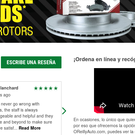
Más información acerca del servicio de mangueras hidráulic
¡Ordena en línea y recóg
ESCRIBE UNA RESEÑA
Blanchard
Donald Krumel
s ago
9 months ago
 never go wrong with
Absolutely the best trained and
s, the staff is always
friendly staff hands down. Always
geable and helpful and they
polite and very helpful. Matt the
En ocasiones, lo único que quier
e and beyond to make sure
manager is a top notch leader. He 
por eso que ofrecemos la opción
e satisf
...
Read More
Sid,Ken
...
Read More
OReillyAuto.com, puedes ver la 