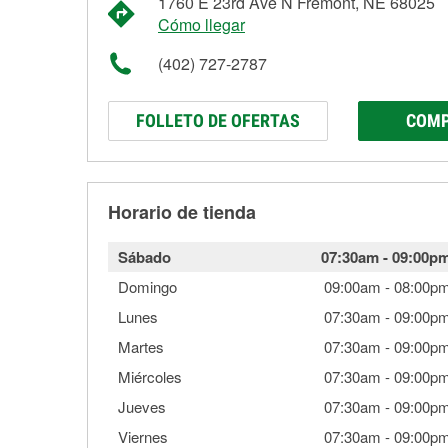
1760 E 23rd Ave N Fremont, NE 68025
Cómo llegar
(402) 727-2787
FOLLETO DE OFERTAS
COMP
Horario de tienda
Sábado
07:30am
-
09:00p
Domingo
09:00am
-
08:00p
Lunes
07:30am
-
09:00p
Martes
07:30am
-
09:00p
Miércoles
07:30am
-
09:00p
Jueves
07:30am
-
09:00p
Viernes
07:30am
-
09:00p