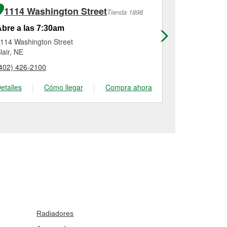
1114 Washington Street
3401 No
Tienda 1898
bre a las 7:30am
Abre a las
114 Washington Street
3401 North 1
lair, NE
Omaha, NE
402) 426-2100
(402) 408-04
etalles
|
Cómo llegar
|
Compra ahora
Detalles
|
Radiadores