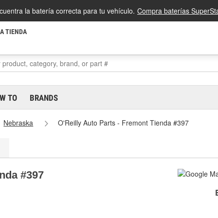
cuentra la batería correcta para tu vehículo.
Compra baterías SuperSta
LA TIENDA
W TO
BRANDS
Nebraska
O'Reilly Auto Parts - Fremont Tienda #397
enda #397