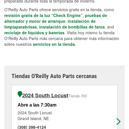
preparado durante toda la temporada de invierno.
O’Reilly Auto Parts ofrece servicios gratis en la tienda, como
revisión gratis de la luz “Check Engine”
,
pruebas de
alternador y motor de arranque
,
instalación de
limpiaparabrisas
,
instalación de bombillas de faros
, and
reciclaje de líquidos y baterías
. Visita hoy mismo tu tienda
O’Reilly Auto Parts más cercana para obtener más información
sobre nuestros
servicios en la tienda
.
Tiendas O'Reilly Auto Parts cercanas
2024 South Locust
Tienda 703
Abre a las 7:30am
Ab
2024 South Locust
60
Grand Island, NE
Gr
(308) 398-4124
(3