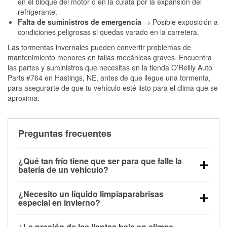
en el bloque del motor o en la culata por la expansión del
refrigerante.
Falta de suministros de emergencia
→ Posible exposición a
condiciones peligrosas si quedas varado en la carretera.
Las tormentas invernales pueden convertir problemas de
mantenimiento menores en fallas mecánicas graves. Encuentra
las partes y suministros que necesitas en la tienda O’Reilly Auto
Parts #764 en Hastings, NE, antes de que llegue una tormenta,
para asegurarte de que tu vehículo esté listo para el clima que se
aproxima.
Preguntas frecuentes
¿Qué tan frío tiene que ser para que falle la
batería de un vehículo?
La capacidad de la batería comienza a disminuir por
¿Necesito un líquido limpiaparabrisas
debajo de los 32 °F y puede perder hasta la mitad de
especial en invierno?
su potencia de arranque cerca de los 0 °F, lo que
Sí. El líquido limpiaparabrisas para invierno resiste
aumenta la probabilidad de que el vehículo no
¿La presión de las llantas baja en climas