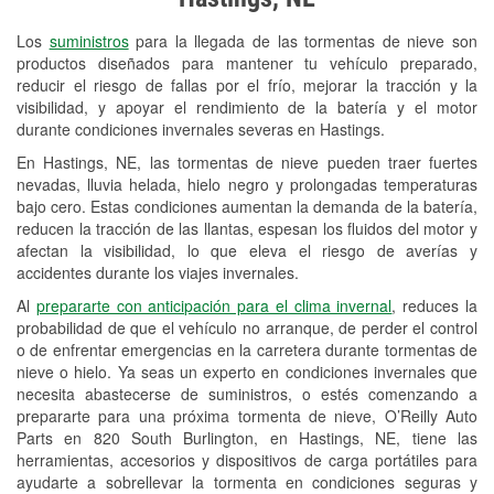
Revisión de la luz "Check Engine"
Los
suministros
para la llegada de las tormentas de nieve son
Reciclaje de baterías y aceite
productos diseñados para mantener tu vehículo preparado,
reducir el riesgo de fallas por el frío, mejorar la tracción y la
Instalación de bombillas de faros
visibilidad, y apoyar el rendimiento de la batería y el motor
Instalación de limpiaparabrisas
durante condiciones invernales severas en Hastings.
En Hastings, NE, las tormentas de nieve pueden traer fuertes
Programa de Préstamo de
nevadas, lluvia helada, hielo negro y prolongadas temperaturas
Herramientas
bajo cero. Estas condiciones aumentan la demanda de la batería,
reducen la tracción de las llantas, espesan los fluidos del motor y
Mezcla de pinturas
afectan la visibilidad, lo que eleva el riesgo de averías y
accidentes durante los viajes invernales.
Rectificación de tambores y discos de
Al
prepararte con anticipación para el clima invernal
, reduces la
freno
probabilidad de que el vehículo no arranque, de perder el control
o de enfrentar emergencias en la carretera durante tormentas de
Mangueras hidráulicas a la medida
nieve o hielo. Ya seas un experto en condiciones invernales que
necesita abastecerse de suministros, o estés comenzando a
Snowstorm Supplies
prepararte para una próxima tormenta de nieve, O’Reilly Auto
Parts en 820 South Burlington, en Hastings, NE, tiene las
Tornado Supplies
herramientas, accesorios y dispositivos de carga portátiles para
Conoce más
ayudarte a sobrellevar la tormenta en condiciones seguras y