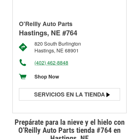
O'Reilly Auto Parts
Hastings, NE #764
820 South Burlington
Hastings, NE 68901
(402) 462-8848
Shop Now
SERVICIOS EN LA TIENDA
Prueba de batería
Prueba de alternadores y
Prepárate para la nieve y el hielo con
arrancadores
O’Reilly Auto Parts tienda #764 en
Hastings, NE