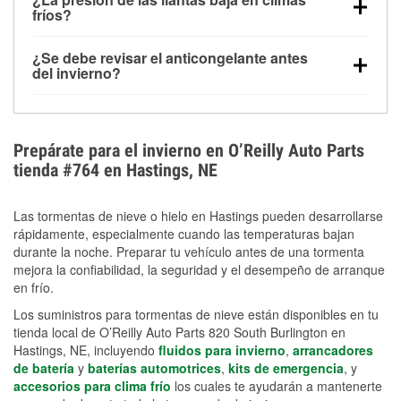
la congelación y ayuda a disolver la sal y la nieve
arranque.
fríos?
derretida en la carretera para mejorar la visibilidad.
Sí. La presión de las llantas normalmente disminuye
¿Se debe revisar el anticongelante antes
alrededor de 1 PSI por cada 10 °F que baja la
del invierno?
temperatura. Puedes obtener más información sobre
Sí. Una mezcla adecuada del anticongelante protege
la baja presión en invierno en nuestro artículo.
el motor contra la congelación, las grietas internas y
el sobrecalentamiento en condiciones de frío
Prepárate para el invierno en O’Reilly Auto Parts
extremo. Aprende cómo comprobar la protección
tienda #764 en Hastings, NE
anticongelante en nuestra sección How-To.
Las tormentas de nieve o hielo en Hastings pueden desarrollarse
rápidamente, especialmente cuando las temperaturas bajan
durante la noche. Preparar tu vehículo antes de una tormenta
mejora la confiabilidad, la seguridad y el desempeño de arranque
en frío.
Los suministros para tormentas de nieve están disponibles en tu
tienda local de O’Reilly Auto Parts 820 South Burlington en
Hastings, NE, incluyendo
fluidos para invierno
,
arrancadores
de batería
y
baterías automotrices
,
kits de emergencia
, y
accesorios para clima frío
los cuales te ayudarán a mantenerte