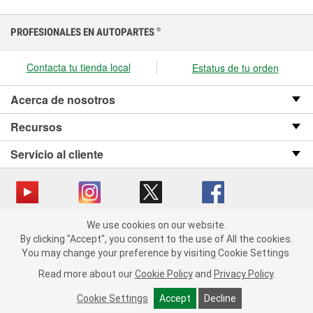
PROFESIONALES EN AUTOPARTES
®
Contacta tu tienda local
Estatus de tu orden
Acerca de nosotros
Recursos
Servicio al cliente
We use cookies on our website.
Copyright © 2008-2026 O’Reilly Auto Parts v OST_3.2.0.0.729 (3) cv1361
We use cookies on our website. By clicking "Accept", you consent
By clicking "Accept", you consent to the use of All the cookies.
catalog_main
to the use of All the cookies.
You may change your preference by visiting Cookie Settings.
You may change your preference by visiting Cookie Settings.
Política de privacidad
Ley de transparencia en las cadenas de suministro
Read more about our
Read more about our
Cookie Policy
Cookie Policy
and
and
Privacy Policy
Privacy Policy
.
.
de California
Cookie Settings
Cookie Settings
Accept
Accept
Decline
Decline