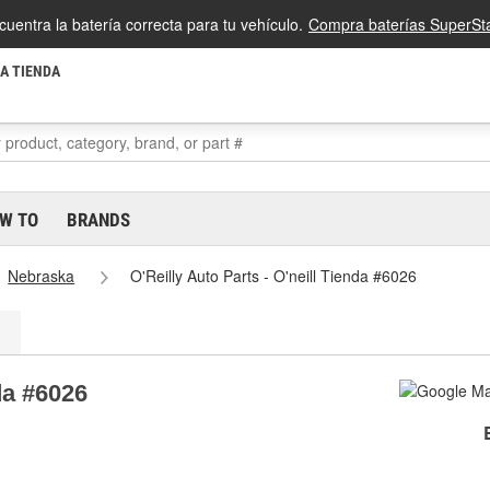
cuentra la batería correcta para tu vehículo.
Compra baterías SuperSta
LA TIENDA
W TO
BRANDS
Nebraska
O'Reilly Auto Parts - O'neill Tienda #6026
da #6026