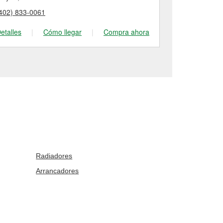
402) 833-0061
(605) 202-72
etalles
|
Cómo llegar
|
Compra ahora
Detalles
|
Radiadores
Arrancadores