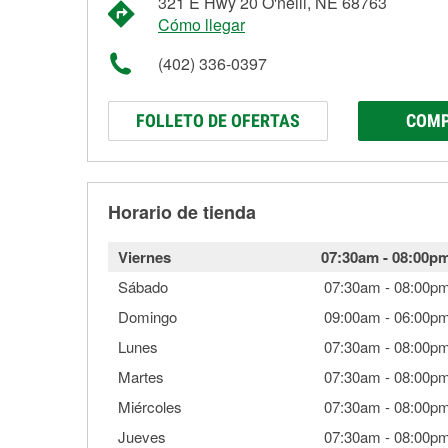
321 E Hwy 20 O'neill, NE 68763
Cómo llegar
(402) 336-0397
FOLLETO DE OFERTAS
COMP
Horario de tienda
Viernes
07:30am
-
08:00p
Sábado
07:30am
-
08:00p
Domingo
09:00am
-
06:00p
Lunes
07:30am
-
08:00p
Martes
07:30am
-
08:00p
Miércoles
07:30am
-
08:00p
Jueves
07:30am
-
08:00p