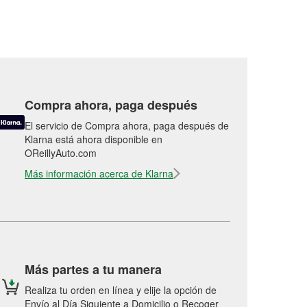
Compra ahora, paga después
El servicio de Compra ahora, paga después de
Klarna está ahora disponible en
OReillyAuto.com
Más información acerca de Klarna
Más partes a tu manera
Realiza tu orden en línea y elije la opción de
Envío al Día Siguiente a Domicilio o Recoger