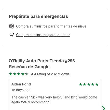
medirán tus tambores o discos para determinar si pueden
Más información sobre el Programa de Préstamo de
ser rectificados con seguridad. Si tus tambores o discos no
Herramientas de O'Reilly
pueden ser reutilizados, podemos ayudarte a encontrar las
Prepárate para emergencias
partes de reemplazo correctas para tu reparación.
Rectificación de tambores y discos de freno
Compra suministros para tormentas de nieve
Compra suministros para tornados
O'Reilly Auto Parts Tienda #296
Reseñas de Google
4.4 rating of 232 reviews
Aiden Pond
Sid
15 days ago
1 m
The cashier Nick was very helpful and kind would come
Grea
again totally recommend
was
rep