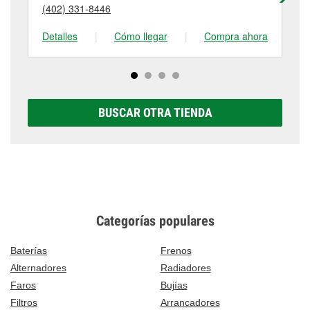
(402) 331-8446
(4
tienda #296 para obtener más información.
Detalles
|
Cómo llegar
|
Compra ahora
De
BUSCAR OTRA TIENDA
Categorías populares
Baterías
Frenos
Alternadores
Radiadores
Faros
Bujías
Filtros
Arrancadores