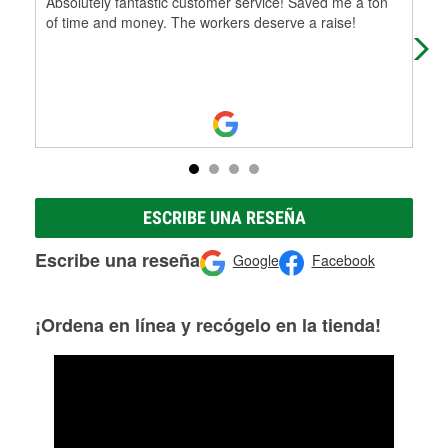
Absolutely fantastic customer service! Saved me a ton
Rau
of time and money. The workers deserve a raise!
eve
que
ESCRIBE UNA RESEÑA
Escribe una reseña
Google
Facebook
¡Ordena en línea y recógelo en la tienda!