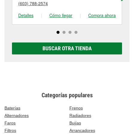
detalles, contáctanos al
(603) 466-9831
o visítanos
(603) 788-2574
(6
tienda #5700 para obtener más información.
en 490 Main Street, Gorham, NH.
Detalles
|
Cómo llegar
|
Compra ahora
De
BUSCAR OTRA TIENDA
Categorías populares
Baterías
Frenos
Alternadores
Radiadores
Faros
Bujías
Filtros
Arrancadores