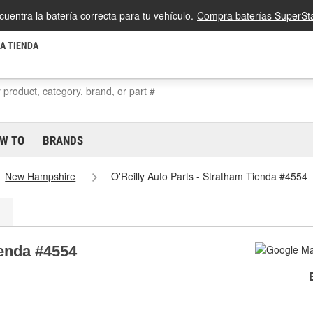
cuentra la batería correcta para tu vehículo.
Compra baterías SuperSta
LA TIENDA
W TO
BRANDS
New Hampshire
O'Reilly Auto Parts - Stratham Tienda #4554
ienda #4554