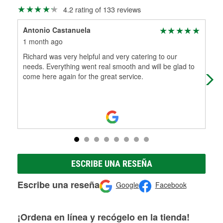
Más información sobre el Programa de Préstamo de
ser rectificados con seguridad. Si tus tambores o discos no
4.2 rating of 133 reviews
Herramientas de O'Reilly
pueden ser reutilizados, podemos ayudarte a encontrar las
partes de reemplazo correctas para tu reparación.
Antonio Castanuela
ric
Rectificación de tambores y discos de freno
1 month ago
1 m
Richard was very helpful and very catering to our
If y
needs. Everything went real smooth and will be glad to
are
come here again for the great service.
qual
ESCRIBE UNA RESEÑA
Escribe una reseña
Google
Facebook
¡Ordena en línea y recógelo en la tienda!