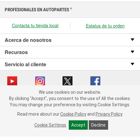
PROFESIONALES EN AUTOPARTES
®
Contacta tu tienda local
Estatus de tu orden
Acerca de nosotros
Recursos
Servicio al cliente
We use cookies on our website.
We use cookies on our website. By clicking "Accept", you consent
Copyright © 2008-2026 O’Reilly Auto Parts v OST_3.2.0.0.729 (3) cv1361
By clicking "Accept", you consent to the use of All the cookies.
to the use of All the cookies.
catalog_main
You may change your preference by visiting Cookie Settings.
You may change your preference by visiting Cookie Settings.
Política de privacidad
Ley de transparencia en las cadenas de suministro
Read more about our
Read more about our
Cookie Policy
Cookie Policy
and
and
Privacy Policy
Privacy Policy
.
.
de California
Cookie Settings
Cookie Settings
Accept
Accept
Decline
Decline