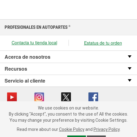
PROFESIONALES EN AUTOPARTES
®
Contacta tu tienda local
Estatus de tu orden
Acerca de nosotros
Recursos
Servicio al cliente
We use cookies on our website.
We use cookies on our website. By clicking "Accept", you consent
Copyright © 2008-2026 O’Reilly Auto Parts v OST_3.2.0.0.729 (3) cv1361
By clicking "Accept", you consent to the use of All the cookies.
to the use of All the cookies.
catalog_main
You may change your preference by visiting Cookie Settings.
You may change your preference by visiting Cookie Settings.
Política de privacidad
Ley de transparencia en las cadenas de suministro
Read more about our
Read more about our
Cookie Policy
Cookie Policy
and
and
Privacy Policy
Privacy Policy
.
.
de California