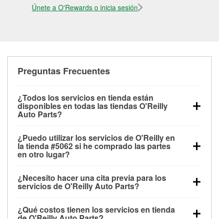
Únete a O'Rewards o inicia sesión
Preguntas Frecuentes
¿Todos los servicios en tienda están
disponibles en todas las tiendas O'Reilly
Auto Parts?
Todos los servicios gratuitos de tienda, incluyendo
¿Puedo utilizar los servicios de O'Reilly en
las pruebas de batería, pruebas de alternador y
la tienda #5062 si he comprado las partes
motor de arranque, revisión de la luz “Check Engine”
en otro lugar?
con O'Reilly VeriScan® e instalación de
Puedes solicitar la mayoría de los servicios en tienda
limpiaparabrisas o bombillas, están disponibles en
¿Necesito hacer una cita previa para los
de O'Reilly Auto Parts que estén disponibles en la
todas las tiendas O'Reilly Auto Parts. La tienda
servicios de O'Reilly Auto Parts?
tienda #5062 de Sunland Park, NM aunque hayas
O'Reilly #5062 de Sunland Park, NM también ofrece
No es necesario agendar una cita para ninguno de
comprado las partes en otro sitio. Los servicios como
servicios especializados como:
reciclaje de baterías
¿Qué costos tienen los servicios en tienda
los servicios ofrecidos en la tienda O'Reilly Auto
pruebas de batería y recarga, así como reciclaje de
y aceite, programa de préstamo de herramientas y
de O'Reilly Auto Parts?