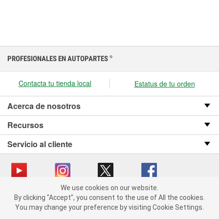
PROFESIONALES EN AUTOPARTES
®
Contacta tu tienda local
Estatus de tu orden
Acerca de nosotros
Recursos
Servicio al cliente
We use cookies on our website.
We use cookies on our website. By clicking "Accept", you consent
Copyright © 2008-2026 O’Reilly Auto Parts v OST_3.2.0.0.729 (3) cv1361
By clicking "Accept", you consent to the use of All the cookies.
to the use of All the cookies.
catalog_main
You may change your preference by visiting Cookie Settings.
You may change your preference by visiting Cookie Settings.