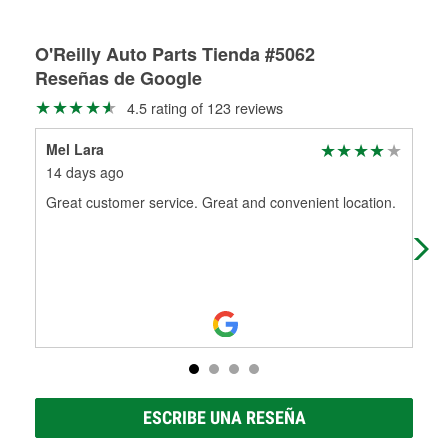
Más información sobre el Programa de Préstamo de
ser rectificados con seguridad. Si tus tambores o discos no
Herramientas de O'Reilly
pueden ser reutilizados, podemos ayudarte a encontrar las
partes de reemplazo correctas para tu reparación.
O'Reilly Auto Parts Tienda #5062
Reseñas de Google
Rectificación de tambores y discos de freno
4.5 rating of 123 reviews
Mel Lara
Mar
14 days ago
23 
Great customer service. Great and convenient location.
(Tr
jus
esp
ESCRIBE UNA RESEÑA