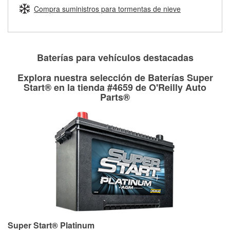
medirán tus tambores o discos para determinar si pueden
Compra suministros para tormentas de nieve
Más información sobre el Programa de Préstamo de
ser rectificados con seguridad. Si tus tambores o discos no
Herramientas de O'Reilly
pueden ser reutilizados, podemos ayudarte a encontrar las
partes de reemplazo correctas para tu reparación.
Rectificación de tambores y discos de freno
Baterías para vehículos destacadas
Explora nuestra selección de Baterías Super
Start® en la tienda #4659 de O'Reilly Auto
Parts®
Super Start® Platinum