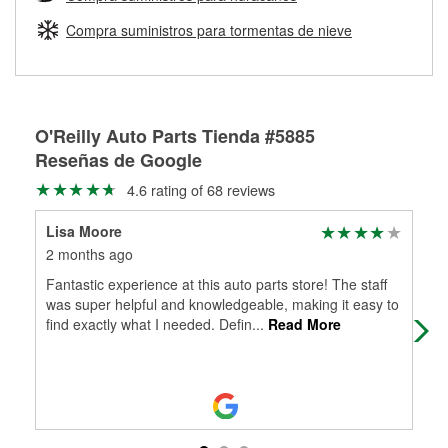
Más información sobre el Programa de Préstamo de
ser rectificados con seguridad. Si tus tambores o discos no
Herramientas de O'Reilly
pueden ser reutilizados, podemos ayudarte a encontrar las
Compra suministros para tormentas de nieve
partes de reemplazo correctas para tu reparación.
Rectificación de tambores y discos de freno
O'Reilly Auto Parts Tienda #5885
Reseñas de Google
4.6 rating of 68 reviews
Lisa Moore
Bru
2 months ago
8 m
Fantastic experience at this auto parts store! The staff
Alw
was super helpful and knowledgeable, making it easy to
find exactly what I needed. Defin
...
Read More