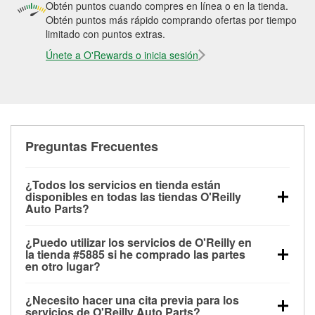
Obtén puntos cuando compres en línea o en la tienda.
Obtén puntos más rápido comprando ofertas por tiempo
limitado con puntos extras.
Únete a O'Rewards o inicia sesión
Preguntas Frecuentes
¿Todos los servicios en tienda están
disponibles en todas las tiendas O'Reilly
Auto Parts?
Todos los servicios gratuitos de tienda, incluyendo
¿Puedo utilizar los servicios de O'Reilly en
las pruebas de batería, pruebas de alternador y
la tienda #5885 si he comprado las partes
motor de arranque, revisión de la luz “Check Engine”
en otro lugar?
con O'Reilly VeriScan® e instalación de
Puedes solicitar la mayoría de los servicios en tienda
limpiaparabrisas o bombillas, están disponibles en
¿Necesito hacer una cita previa para los
de O'Reilly Auto Parts que estén disponibles en la
todas las tiendas O'Reilly Auto Parts. La tienda
servicios de O'Reilly Auto Parts?