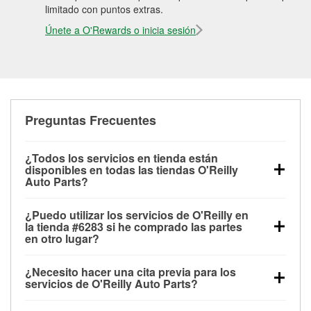
limitado con puntos extras.
Únete a O'Rewards o inicia sesión
Preguntas Frecuentes
¿Todos los servicios en tienda están
disponibles en todas las tiendas O'Reilly
Auto Parts?
Todos los servicios gratuitos de tienda, incluyendo
¿Puedo utilizar los servicios de O'Reilly en
las pruebas de batería, pruebas de alternador y
la tienda #6283 si he comprado las partes
motor de arranque, revisión de la luz “Check Engine”
en otro lugar?
con O'Reilly VeriScan® e instalación de
Puedes solicitar la mayoría de los servicios en tienda
limpiaparabrisas o bombillas, están disponibles en
¿Necesito hacer una cita previa para los
de O'Reilly Auto Parts que estén disponibles en la
todas las tiendas O'Reilly Auto Parts. La tienda
servicios de O'Reilly Auto Parts?
tienda #6283 de Springville, NY aunque hayas
O'Reilly #6283 de Springville, NY también ofrece
No es necesario agendar una cita para ninguno de
comprado las partes en otro sitio. Los servicios como