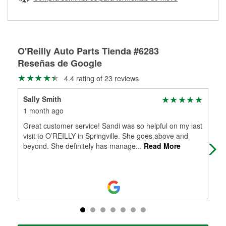
Más información sobre el Programa de Préstamo de
ser rectificados con seguridad. Si tus tambores o discos no
Herramientas de O'Reilly
pueden ser reutilizados, podemos ayudarte a encontrar las
partes de reemplazo correctas para tu reparación.
Rectificación de tambores y discos de freno
O'Reilly Auto Parts Tienda #6283
Reseñas de Google
4.4 rating of 23 reviews
Sally Smith
Hea
1 month ago
2 m
Great customer service! Sandi was so helpful on my last
Usu
visit to O’REILLY in Springville. She goes above and
beyond. She definitely has manage
...
Read More