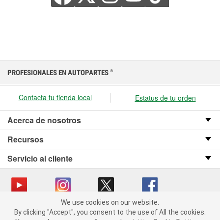
PROFESIONALES EN AUTOPARTES
®
Contacta tu tienda local
Estatus de tu orden
Acerca de nosotros
Recursos
Servicio al cliente
We use cookies on our website.
We use cookies on our website. By clicking "Accept", you consent
Copyright © 2008-2026 O’Reilly Auto Parts v OST_3.2.0.0.729 (3) cv1361
By clicking "Accept", you consent to the use of All the cookies.
to the use of All the cookies.
catalog_main