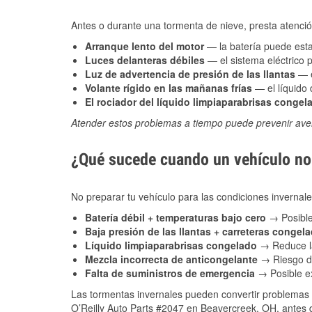
Antes o durante una tormenta de nieve, presta atención
Arranque lento del motor
— la batería puede estar
Luces delanteras débiles
— el sistema eléctrico 
Luz de advertencia de presión de las llantas
— e
Volante rígido en las mañanas frías
— el líquido d
El rociador del líquido limpiaparabrisas congel
Atender estos problemas a tiempo puede prevenir aver
¿Qué sucede cuando un vehículo no 
No preparar tu vehículo para las condiciones inverna
Batería débil + temperaturas bajo cero
→ Posible
Baja presión de las llantas + carreteras congel
Líquido limpiaparabrisas congelado
→ Reduce la
Mezcla incorrecta de anticongelante
→ Riesgo de
Falta de suministros de emergencia
→ Posible ex
Las tormentas invernales pueden convertir problemas 
O’Reilly Auto Parts #2047 en Beavercreek, OH, antes d