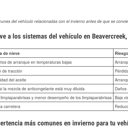
munes del vehículo relacionadas con el invierno antes de que se convie
ve a los sistemas del vehículo en Beavercreek
a de nieve
Riesgo
ios de arranque en temperaturas bajas
Arranq
n de tracción
Pérdida
idad del aceite
Arranqu
i la mezcla de anticongelante está muy diluida
Daños e
o limpiaparabrisas y menor desempeño de los limpiaparabrisas
Baja vi
la carretera
Reducci
vertencia más comunes en invierno para tu veh