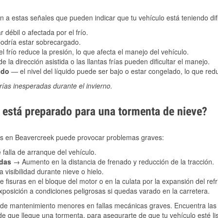
 a estas señales que pueden indicar que tu vehículo está teniendo difi
 débil o afectada por el frío.
podría estar sobrecargado.
l frío reduce la presión, lo que afecta el manejo del vehículo.
e la dirección asistida o las llantas frías pueden dificultar el manejo.
ado
— el nivel del líquido puede ser bajo o estar congelado, lo que reduc
ías inesperadas durante el invierno.
está preparado para una tormenta de nieve?
les en Beavercreek puede provocar problemas graves:
 falla de arranque del vehículo.
adas
→ Aumento en la distancia de frenado y reducción de la tracción.
 visibilidad durante nieve o hielo.
 fisuras en el bloque del motor o en la culata por la expansión del refr
posición a condiciones peligrosas si quedas varado en la carretera.
de mantenimiento menores en fallas mecánicas graves. Encuentra las p
e que llegue una tormenta, para asegurarte de que tu vehículo esté lis