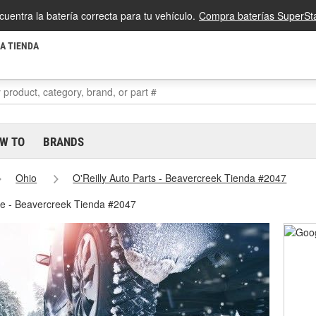
cuentra la batería correcta para tu vehículo.
Compra baterías SuperSta
LA TIENDA
W TO
BRANDS
Ohio
O'Reilly Auto Parts - Beavercreek Tienda #2047
ve - Beavercreek Tienda #2047