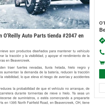
O'
Be
on O’Reilly Auto Parts tienda #2047 en
 nieve son productos diseñados para mantener tu vehículo
rar la tracción y la visibilidad, y apoyar el rendimiento de la
eras en Beavercreek.
n traer fuertes nevadas, lluvia helada, hielo negro y
es aumentan la demanda de la batería, reducen la tracción
la visibilidad, lo que eleva el riesgo de averías y accidentes
 reduces la probabilidad de que el vehículo no arranque, de
 carretera durante tormentas de nieve o hielo. Ya seas un
stecerse de suministros, o estés comenzando a prepararte
rts en 1395 North Fairfield Road, en Beavercreek, OH, tiene