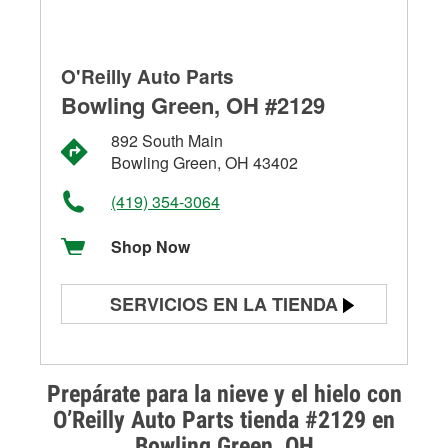
O'Reilly Auto Parts
Bowling Green, OH #2129
892 South Main
Bowling Green, OH 43402
(419) 354-3064
Shop Now
SERVICIOS EN LA TIENDA
Prueba de batería
Prueba de alternadores y
Prepárate para la nieve y el hielo con
arrancadores
O’Reilly Auto Parts tienda #2129 en
Bowling Green, OH