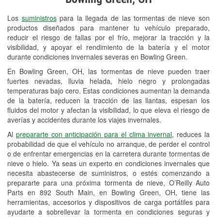
Revisión de la luz "Check Engine"
Los
suministros
para la llegada de las tormentas de nieve son
Reciclaje de baterías y aceite
productos diseñados para mantener tu vehículo preparado,
reducir el riesgo de fallas por el frío, mejorar la tracción y la
Instalación de bombillas de faros
visibilidad, y apoyar el rendimiento de la batería y el motor
Instalación de limpiaparabrisas
durante condiciones invernales severas en Bowling Green.
En Bowling Green, OH, las tormentas de nieve pueden traer
Programa de Préstamo de
fuertes nevadas, lluvia helada, hielo negro y prolongadas
Herramientas
temperaturas bajo cero. Estas condiciones aumentan la demanda
de la batería, reducen la tracción de las llantas, espesan los
Rectificación de tambores y discos de
fluidos del motor y afectan la visibilidad, lo que eleva el riesgo de
freno
averías y accidentes durante los viajes invernales.
Al
prepararte con anticipación para el clima invernal
, reduces la
Mangueras hidráulicas a la medida
probabilidad de que el vehículo no arranque, de perder el control
o de enfrentar emergencias en la carretera durante tormentas de
Snowstorm Supplies
nieve o hielo. Ya seas un experto en condiciones invernales que
necesita abastecerse de suministros, o estés comenzando a
Tornado Supplies
prepararte para una próxima tormenta de nieve, O’Reilly Auto
Conoce más
Parts en 892 South Main, en Bowling Green, OH, tiene las
herramientas, accesorios y dispositivos de carga portátiles para
ayudarte a sobrellevar la tormenta en condiciones seguras y