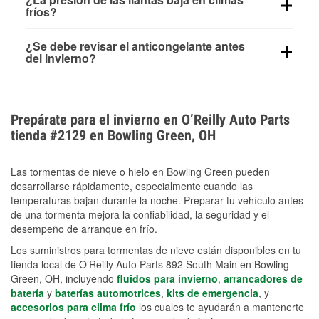
la congelación y ayuda a disolver la sal y la nieve
arranque.
fríos?
derretida en la carretera para mejorar la visibilidad.
Sí. La presión de las llantas normalmente disminuye
¿Se debe revisar el anticongelante antes
alrededor de 1 PSI por cada 10 °F que baja la
del invierno?
temperatura. Puedes obtener más información sobre
Sí. Una mezcla adecuada del anticongelante protege
la baja presión en invierno en nuestro artículo.
el motor contra la congelación, las grietas internas y
el sobrecalentamiento en condiciones de frío
Prepárate para el invierno en O’Reilly Auto Parts
extremo. Aprende cómo comprobar la protección
tienda #2129 en Bowling Green, OH
anticongelante en nuestra sección How-To.
Las tormentas de nieve o hielo en Bowling Green pueden
desarrollarse rápidamente, especialmente cuando las
temperaturas bajan durante la noche. Preparar tu vehículo antes
de una tormenta mejora la confiabilidad, la seguridad y el
desempeño de arranque en frío.
Los suministros para tormentas de nieve están disponibles en tu
tienda local de O’Reilly Auto Parts 892 South Main en Bowling
Green, OH, incluyendo
fluidos para invierno
,
arrancadores de
batería
y
baterías automotrices
,
kits de emergencia
, y
accesorios para clima frío
los cuales te ayudarán a mantenerte