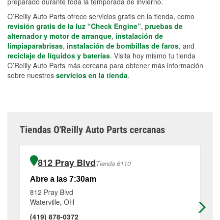
preparado durante toda la temporada de invierno.
O’Reilly Auto Parts ofrece servicios gratis en la tienda, como
revisión gratis de la luz “Check Engine”
,
pruebas de
alternador y motor de arranque
,
instalación de
limpiaparabrisas
,
instalación de bombillas de faros
, and
reciclaje de líquidos y baterías
. Visita hoy mismo tu tienda
O’Reilly Auto Parts más cercana para obtener más información
sobre nuestros
servicios en la tienda
.
Tiendas O'Reilly Auto Parts cercanas
812 Pray Blvd
Tienda 6110
Abre a las 7:30am
Ab
812 Pray Blvd
25
Waterville, OH
To
(419) 878-0372
(4