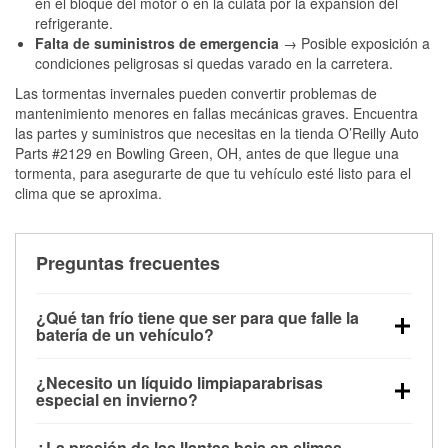
en el bloque del motor o en la culata por la expansión del
refrigerante.
Falta de suministros de emergencia
→ Posible exposición a
condiciones peligrosas si quedas varado en la carretera.
Las tormentas invernales pueden convertir problemas de
mantenimiento menores en fallas mecánicas graves. Encuentra
las partes y suministros que necesitas en la tienda O’Reilly Auto
Parts #2129 en Bowling Green, OH, antes de que llegue una
tormenta, para asegurarte de que tu vehículo esté listo para el
clima que se aproxima.
Preguntas frecuentes
¿Qué tan frío tiene que ser para que falle la
batería de un vehículo?
La capacidad de la batería comienza a disminuir por
¿Necesito un líquido limpiaparabrisas
debajo de los 32 °F y puede perder hasta la mitad de
especial en invierno?
su potencia de arranque cerca de los 0 °F, lo que
Sí. El líquido limpiaparabrisas para invierno resiste
aumenta la probabilidad de que el vehículo no
¿La presión de las llantas baja en climas