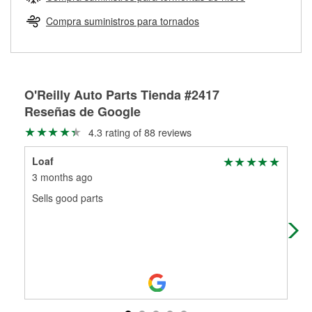
Más información sobre el Programa de Préstamo de
ser rectificados con seguridad. Si tus tambores o discos no
Herramientas de O'Reilly
pueden ser reutilizados, podemos ayudarte a encontrar las
Compra suministros para tornados
partes de reemplazo correctas para tu reparación.
Rectificación de tambores y discos de freno
O'Reilly Auto Parts Tienda #2417
Reseñas de Google
4.3 rating of 88 reviews
Loaf
Ton
3 months ago
4 m
Sells good parts
Ver
the