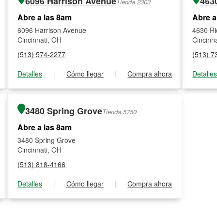
6096 Harrison Avenue
463
Tienda 2303
Abre a las 8am
Abre a
6096 Harrison Avenue
4630 Ri
Cincinnati, OH
Cincinn
(513) 574-2277
(513) 7
Detalles
|
Cómo llegar
|
Compra ahora
Detalle
3480 Spring Grove
Tienda 5750
Abre a las 8am
3480 Spring Grove
Cincinnati, OH
(513) 818-4166
Detalles
|
Cómo llegar
|
Compra ahora