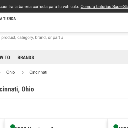
cuentra la batería correcta para tu vehículo.
Compra baterías SuperSta
LA TIENDA
W TO
BRANDS
Ohio
Cincinnati
cinnati, Ohio