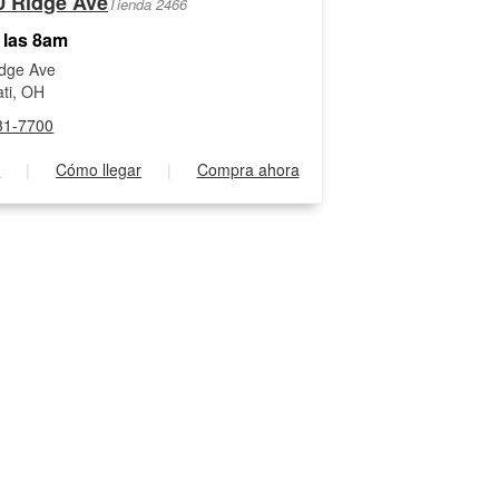
0 Ridge Ave
Tienda 2466
 las 8am
dge Ave
ati, OH
31-7700
s
|
Cómo llegar
|
Compra ahora