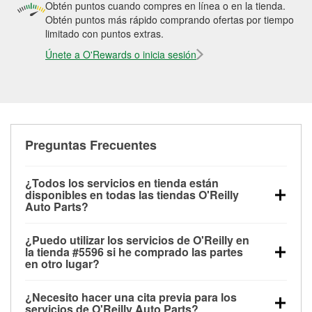
Obtén puntos cuando compres en línea o en la tienda.
Obtén puntos más rápido comprando ofertas por tiempo
limitado con puntos extras.
Únete a O'Rewards o inicia sesión
Preguntas Frecuentes
¿Todos los servicios en tienda están
disponibles en todas las tiendas O'Reilly
Auto Parts?
Todos los servicios gratuitos de tienda, incluyendo
¿Puedo utilizar los servicios de O'Reilly en
las pruebas de batería, pruebas de alternador y
la tienda #5596 si he comprado las partes
motor de arranque, revisión de la luz “Check Engine”
en otro lugar?
con O'Reilly VeriScan® e instalación de
Puedes solicitar la mayoría de los servicios en tienda
limpiaparabrisas o bombillas, están disponibles en
¿Necesito hacer una cita previa para los
de O'Reilly Auto Parts que estén disponibles en la
todas las tiendas O'Reilly Auto Parts. La tienda
servicios de O'Reilly Auto Parts?