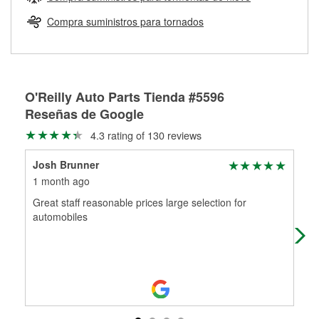
Más información sobre el Programa de Préstamo de
ser rectificados con seguridad. Si tus tambores o discos no
Herramientas de O'Reilly
pueden ser reutilizados, podemos ayudarte a encontrar las
Compra suministros para tornados
partes de reemplazo correctas para tu reparación.
Rectificación de tambores y discos de freno
O'Reilly Auto Parts Tienda #5596
Reseñas de Google
4.3 rating of 130 reviews
Josh Brunner
Jac
1 month ago
4 m
Great staff reasonable prices large selection for
The
automobiles
ther
low