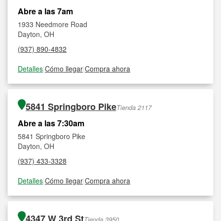
Abre a las 7am
1933 Needmore Road
Dayton, OH
(937) 890-4832
Detalles
|
Cómo llegar
|
Compra ahora
5841 Springboro Pike
Tienda 2117
Abre a las 7:30am
5841 Springboro Pike
Dayton, OH
(937) 433-3328
Detalles
|
Cómo llegar
|
Compra ahora
4347 W 3rd St
Tienda 3950