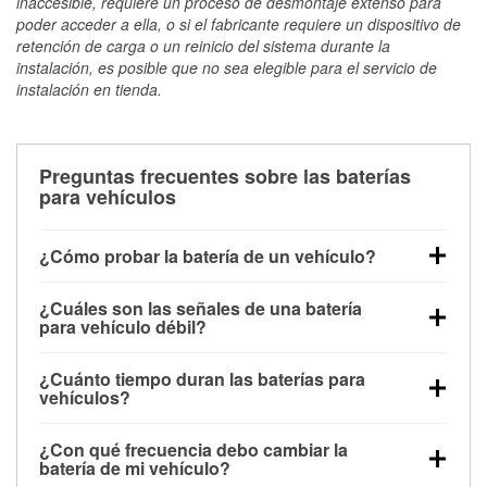
inaccesible, requiere un proceso de desmontaje extenso para
poder acceder a ella, o si el fabricante requiere un dispositivo de
retención de carga o un reinicio del sistema durante la
instalación, es posible que no sea elegible para el servicio de
instalación en tienda.
Preguntas frecuentes sobre las baterías
para vehículos
¿Cómo probar la batería de un vehículo?
Puedes probar la batería de un vehículo de varias
¿Cuáles son las señales de una batería
maneras. El método más rápido es utilizar un
para vehículo débil?
multímetro: con el vehículo apagado, conecta los
Una batería débil suele dar algunas señales de
cables a las terminales de la batería y verifica el
¿Cuánto tiempo duran las baterías para
advertencia. Un arranque lento del motor, faros
voltaje: una batería en buen estado y totalmente
vehículos?
tenues, chasquidos al girar la llave o luces de
cargada debería indicar unos 12.6 voltios. Es
La mayoría de las baterías para vehículos duran
advertencia en el tablero pueden ser indicaciones de
importante saber que las baterías descargadas a
¿Con qué frecuencia debo cambiar la
entre 3 y 5 años. La duración exacta depende de los
que la batería tiene una potencia de carga débil.
veces pueden mostrar una carga completa, y un
batería de mi vehículo?
hábitos de conducción, las condiciones
También puedes notar problemas eléctricos, como
diagnóstico más preciso incluiría realizar una prueba