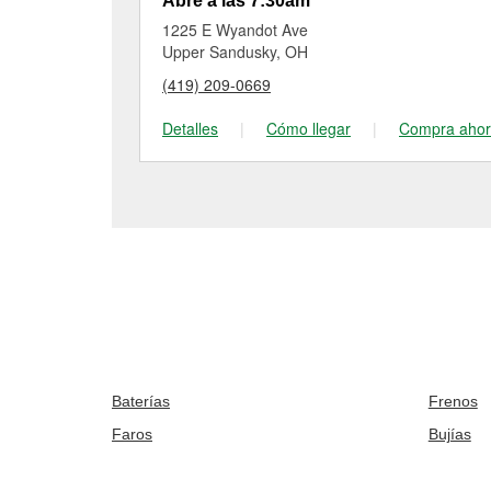
Abre a las 7:30am
1225 E Wyandot Ave
Upper Sandusky, OH
(419) 209-0669
Detalles
|
Cómo llegar
|
Compra aho
Baterías
Frenos
Faros
Bujías