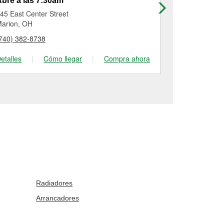
bre a las 7:30am
Abre a las
45 East Center Street
1201 Bellefo
arion, OH
Lima, OH
740) 382-8738
(419) 371-22
etalles
|
Cómo llegar
|
Compra ahora
Detalles
|
Radiadores
Arrancadores