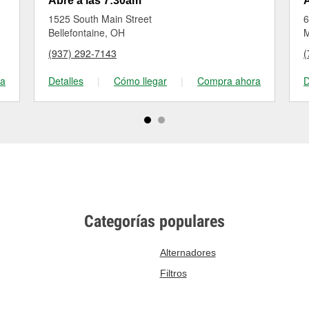
Abre a las 7:30am
A
1525 South Main Street
6
Bellefontaine, OH
M
(937) 292-7143
(
ra
Detalles
|
Cómo llegar
|
Compra ahora
D
Categorías populares
Alternadores
Filtros