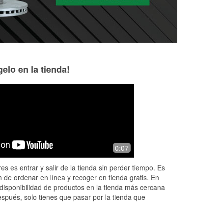
elo en la tienda!
Kirby Auto Parts
Andreas Harris
6 months ago
7 months ago
! I
The guys are so helpful.
I prefer get all my
0:07
es es entrar y salir de la tienda sin perder tiempo. Es
 de ordenar en línea y recoger en tienda gratis. En
disponibilidad de productos en la tienda más cercana
espués, solo tienes que pasar por la tienda que