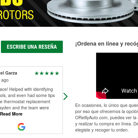
¡Ordena en línea y recóg
ESCRIBE UNA RESEÑA
el Garza
maria ross
 ago
1 month ago
ace! Helped with identifying
These guys in Kenton are wonderful
ools, and even had some tips
walked out without a part, but gain
he thermostat replacement
some new knowledge and a better
En ocasiones, lo único que quier
ayden and the team were
solution. Usually when I go to the
por eso que ofrecemos la opción
Read More
auto
...
Read More
OReillyAuto.com, puedes ver la 
y realizar tu compra en línea. D
elegiste y recoger tu orden.