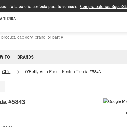
cuentra la batería correcta para tu vehículo.
Compra baterías SuperSta
LA TIENDA
W TO
BRANDS
Ohio
O'Reilly Auto Parts - Kenton Tienda #5843
nda #5843