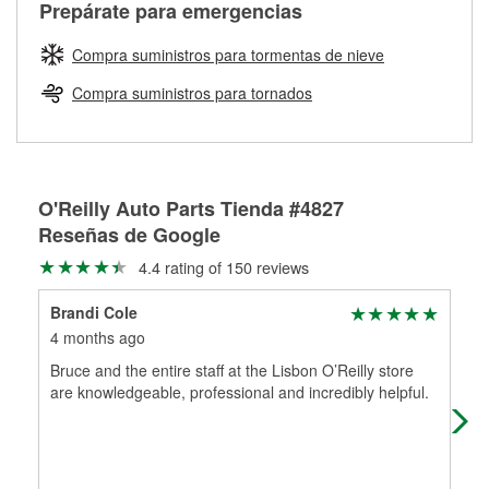
Más información sobre el Programa de Préstamo de
ser rectificados con seguridad. Si tus tambores o discos no
Prepárate para emergencias
averiada o determina los acoplamientos y la longitud
Herramientas de O'Reilly
pueden ser reutilizados, podemos ayudarte a encontrar las
adecuados para que te construyamos una nueva. O'Reilly
partes de reemplazo correctas para tu reparación.
Compra suministros para tormentas de nieve
Auto Parts tiene las mangueras y los acoples adecuados
Rectificación de tambores y discos de freno
para reparar el sistema hidráulico de tu maquinaria
Compra suministros para tornados
agrícola o de construcción.
Más información acerca del servicio de mangueras
hidráulicas a la medida en tu tienda local
O'Reilly Auto Parts Tienda #4827
Reseñas de Google
4.4 rating of 150 reviews
Brandi Cole
Nic
4 months ago
5 m
Bruce and the entire staff at the Lisbon O’Reilly store
I W
are knowledgeable, professional and incredibly helpful.
pro
He 