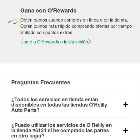
Gana con O'Rewards
Obtén puntos cuando compres en línea o en la tienda.
Obtén puntos más rápido comprando ofertas por tiempo
limitado con puntos extras.
Únete a O'Rewards o inicia sesión
Preguntas Frecuentes
¿Todos los servicios en tienda están
disponibles en todas las tiendas O'Reilly
Auto Parts?
Todos los servicios gratuitos de tienda, incluyendo
¿Puedo utilizar los servicios de O'Reilly en
las pruebas de batería, pruebas de alternador y
la tienda #6131 si he comprado las partes
motor de arranque, revisión de la luz “Check Engine”
en otro lugar?