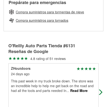
Más información sobre el Programa de Préstamo de
ser rectificados con seguridad. Si tus tambores o discos no
Prepárate para emergencias
averiada o determina los acoplamientos y la longitud
Herramientas de O'Reilly
pueden ser reutilizados, podemos ayudarte a encontrar las
adecuados para que te construyamos una nueva. O'Reilly
partes de reemplazo correctas para tu reparación.
Compra suministros para tormentas de nieve
Auto Parts tiene las mangueras y los acoples adecuados
Rectificación de tambores y discos de freno
para reparar el sistema hidráulico de tu maquinaria
Compra suministros para tornados
agrícola o de construcción.
Más información acerca del servicio de mangueras
hidráulicas a la medida en tu tienda local
O'Reilly Auto Parts Tienda #6131
Reseñas de Google
4.8 rating of 51 reviews
ZHoutdoors
Gav
24 days ago
24 
This past week in my truck broke down. The store was
They
an incredible help to help me get back on the road and
had
had all the tools and parts needed In
...
Read More
drov