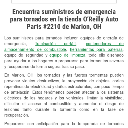
Prueba de alternadores y
Encuentra suministros de emergencia
arrancadores
para tornados en la tienda O’Reilly Auto
Parts #2210 de Marion, OH
Revisión de la luz "Check Engine"
Los suministros para tornados incluyen equipos de energía de
Reciclaje de baterías y aceite
emergencia,
iluminación portátil
,
contenedores de
almacenamiento de combustible
,
herramientas para baterías
,
Instalación de bombillas de faros
equipo de seguridad y
equipo de limpieza
, todo ello diseñado
Instalación de limpiaparabrisas
para ayudar a los hogares a prepararse para tormentas severas
y recuperarse de forma segura tras su paso.
Programa de Préstamo de
En Marion, OH, los tornados y las fuertes tormentas pueden
Herramientas
provocar vientos destructivos, la proyección de objetos, cortes
repentinos de electricidad y daños estructurales, con poco tiempo
Rectificación de tambores y discos de
de antelación. Estos fenómenos pueden afectar a los sistemas
freno
eléctricos de los hogares y los vehículos, limitar la visibilidad,
dificultar el acceso al combustible y aumentar el riesgo de
Snowstorm Supplies
lesiones tanto durante la tormenta como en la fase de
recuperación.
Tornado Supplies
Prepararse con anticipación para la temporada de tornados