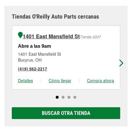
Tiendas O'Reilly Auto Parts cercanas
1401 East Mansfield St
Tienda 2207
Abre a las 9am
Ab
1401 East Mansfield St
12
Bucyrus, OH
Up
(419) 562-2217
(4
Detalles
|
Cómo llegar
|
Compra ahora
De
BUSCAR OTRA TIENDA