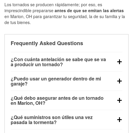
Los tornados se producen rápidamente; por eso, es
imprescindible prepararse
antes de que se emitan las alertas
en Marion, OH para garantizar tu seguridad, la de su familia y la
de tus bienes.
Frequently Asked Questions
¿Con cuánta antelación se sabe que se va
a producir un tornado?
Algunos tornados en Marion, OH se forman sin
¿Puedo usar un generador dentro de mi
apenas previo aviso. Las alertas pueden emitirse
garaje?
minutos antes de que toquen tierra, por lo que es
No. Los generadores deben funcionar al aire libre, a
fundamental prepararse antes de la tormenta.
¿Qué debo asegurar antes de un tornado
una distancia mínima de 20 pies de puertas y
en Marion, OH?
ventanas, para evitar la acumulación de monóxido
Los muebles de exterior, parrillas, herramientas,
de carbono y posibles lesiones.
¿Qué suministros son útiles una vez
trampolines y cualquier objeto suelto del jardín
pasada la tormenta?
deben asegurarse o guardarse para reducir la
Los guantes de protección, mascarillas, linternas,
posibilidad de que vuelen con el viento.