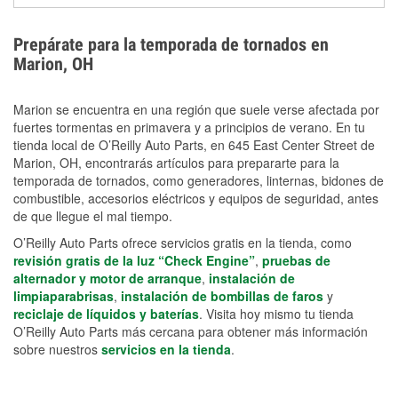
extensiones eléctricas y herramientas de limpieza
ayudan a reducir el riesgo de lesiones durante las
Prepárate para la temporada de tornados en
labores de limpiezas.
Marion, OH
Marion se encuentra en una región que suele verse afectada por
fuertes tormentas en primavera y a principios de verano. En tu
tienda local de O’Reilly Auto Parts, en 645 East Center Street de
Marion, OH, encontrarás artículos para prepararte para la
temporada de tornados, como generadores, linternas, bidones de
combustible, accesorios eléctricos y equipos de seguridad, antes
de que llegue el mal tiempo.
O’Reilly Auto Parts ofrece servicios gratis en la tienda, como
revisión gratis de la luz “Check Engine”
,
pruebas de
alternador y motor de arranque
,
instalación de
limpiaparabrisas
,
instalación de bombillas de faros
y
reciclaje de líquidos y baterías
. Visita hoy mismo tu tienda
O’Reilly Auto Parts más cercana para obtener más información
sobre nuestros
servicios en la tienda
.