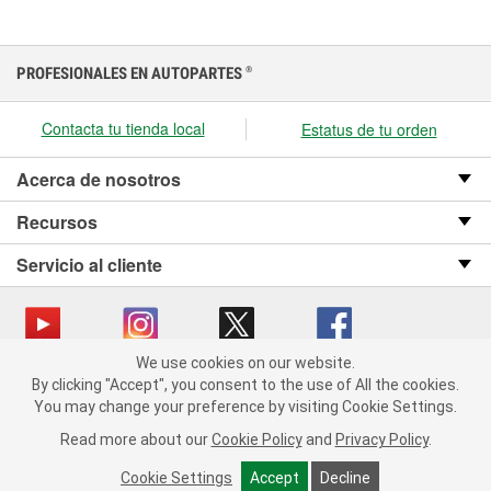
PROFESIONALES EN AUTOPARTES
®
Contacta tu tienda local
Estatus de tu orden
Acerca de nosotros
Recursos
Servicio al cliente
We use cookies on our website.
We use cookies on our website. By clicking "Accept", you consent
Copyright © 2008-2026 O’Reilly Auto Parts v OST_3.2.0.0.729 (3) cv1361
By clicking "Accept", you consent to the use of All the cookies.
to the use of All the cookies.
catalog_main
You may change your preference by visiting Cookie Settings.
You may change your preference by visiting Cookie Settings.
Política de privacidad
Ley de transparencia en las cadenas de suministro
Read more about our
Read more about our
Cookie Policy
Cookie Policy
and
and
Privacy Policy
Privacy Policy
.
.
de California
Cookie Settings
Cookie Settings
Accept
Accept
Decline
Decline