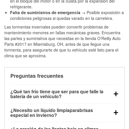
en el bloque del motor o en la culata por la expansión del
refrigerante.
Falta de suministros de emergencia
→ Posible exposición a
condiciones peligrosas si quedas varado en la carretera.
Las tormentas invernales pueden convertir problemas de
mantenimiento menores en fallas mecánicas graves. Encuentra
las partes y suministros que necesitas en la tienda O’Reilly Auto
Parts #2017 en Miamisburg, OH, antes de que llegue una
tormenta, para asegurarte de que tu vehículo esté listo para el
clima que se aproxima.
Preguntas frecuentes
¿Qué tan frío tiene que ser para que falle la
batería de un vehículo?
La capacidad de la batería comienza a disminuir por
¿Necesito un líquido limpiaparabrisas
debajo de los 32 °F y puede perder hasta la mitad de
especial en invierno?
su potencia de arranque cerca de los 0 °F, lo que
Sí. El líquido limpiaparabrisas para invierno resiste
aumenta la probabilidad de que el vehículo no
¿La presión de las llantas baja en climas