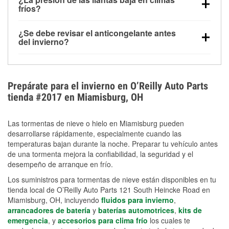
la congelación y ayuda a disolver la sal y la nieve
arranque.
fríos?
derretida en la carretera para mejorar la visibilidad.
Sí. La presión de las llantas normalmente disminuye
¿Se debe revisar el anticongelante antes
alrededor de 1 PSI por cada 10 °F que baja la
del invierno?
temperatura. Puedes obtener más información sobre
Sí. Una mezcla adecuada del anticongelante protege
la baja presión en invierno en nuestro artículo.
el motor contra la congelación, las grietas internas y
el sobrecalentamiento en condiciones de frío
Prepárate para el invierno en O’Reilly Auto Parts
extremo. Aprende cómo comprobar la protección
tienda #2017 en Miamisburg, OH
anticongelante en nuestra sección How-To.
Las tormentas de nieve o hielo en Miamisburg pueden
desarrollarse rápidamente, especialmente cuando las
temperaturas bajan durante la noche. Preparar tu vehículo antes
de una tormenta mejora la confiabilidad, la seguridad y el
desempeño de arranque en frío.
Los suministros para tormentas de nieve están disponibles en tu
tienda local de O’Reilly Auto Parts 121 South Heincke Road en
Miamisburg, OH, incluyendo
fluidos para invierno
,
arrancadores de batería
y
baterías automotrices
,
kits de
emergencia
, y
accesorios para clima frío
los cuales te