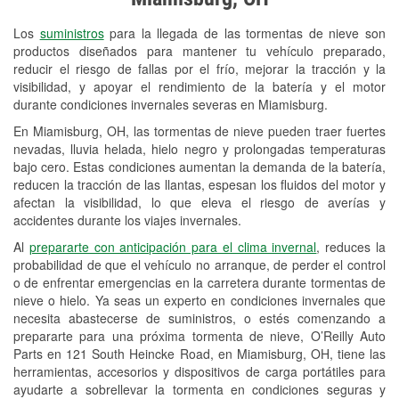
Revisión de la luz "Check Engine"
Los
suministros
para la llegada de las tormentas de nieve son
Reciclaje de baterías y aceite
productos diseñados para mantener tu vehículo preparado,
reducir el riesgo de fallas por el frío, mejorar la tracción y la
Instalación de bombillas de faros
visibilidad, y apoyar el rendimiento de la batería y el motor
Instalación de limpiaparabrisas
durante condiciones invernales severas en Miamisburg.
En Miamisburg, OH, las tormentas de nieve pueden traer fuertes
Programa de Préstamo de
nevadas, lluvia helada, hielo negro y prolongadas temperaturas
Herramientas
bajo cero. Estas condiciones aumentan la demanda de la batería,
reducen la tracción de las llantas, espesan los fluidos del motor y
Rectificación de tambores y discos de
afectan la visibilidad, lo que eleva el riesgo de averías y
freno
accidentes durante los viajes invernales.
Al
prepararte con anticipación para el clima invernal
, reduces la
Snowstorm Supplies
probabilidad de que el vehículo no arranque, de perder el control
o de enfrentar emergencias en la carretera durante tormentas de
Tornado Supplies
nieve o hielo. Ya seas un experto en condiciones invernales que
Conoce más
necesita abastecerse de suministros, o estés comenzando a
prepararte para una próxima tormenta de nieve, O’Reilly Auto
Parts en 121 South Heincke Road, en Miamisburg, OH, tiene las
herramientas, accesorios y dispositivos de carga portátiles para
ayudarte a sobrellevar la tormenta en condiciones seguras y