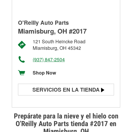
O'Reilly Auto Parts
Miamisburg, OH #2017
121 South Heincke Road
Miamisburg, OH 45342
(937) 847-2504
Shop Now
SERVICIOS EN LA TIENDA
Prueba de batería
Prueba de alternadores y
Prepárate para la nieve y el hielo con
arrancadores
O’Reilly Auto Parts tienda #2017 en
Miamisburg, OH