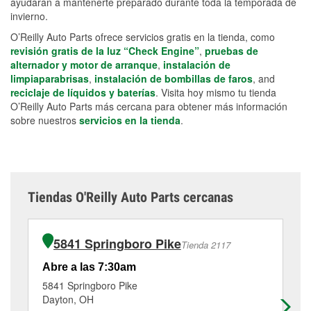
ayudarán a mantenerte preparado durante toda la temporada de
invierno.
O’Reilly Auto Parts ofrece servicios gratis en la tienda, como
revisión gratis de la luz “Check Engine”
,
pruebas de
alternador y motor de arranque
,
instalación de
limpiaparabrisas
,
instalación de bombillas de faros
, and
reciclaje de líquidos y baterías
. Visita hoy mismo tu tienda
O’Reilly Auto Parts más cercana para obtener más información
sobre nuestros
servicios en la tienda
.
Tiendas O'Reilly Auto Parts cercanas
5841 Springboro Pike
Tienda 2117
Abre a las 7:30am
Ab
5841 Springboro Pike
23
Dayton, OH
Ge