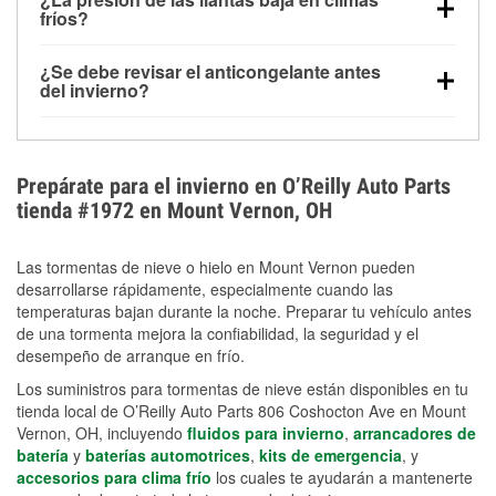
la congelación y ayuda a disolver la sal y la nieve
arranque.
fríos?
derretida en la carretera para mejorar la visibilidad.
Sí. La presión de las llantas normalmente disminuye
¿Se debe revisar el anticongelante antes
alrededor de 1 PSI por cada 10 °F que baja la
del invierno?
temperatura. Puedes obtener más información sobre
Sí. Una mezcla adecuada del anticongelante protege
la baja presión en invierno en nuestro artículo.
el motor contra la congelación, las grietas internas y
el sobrecalentamiento en condiciones de frío
Prepárate para el invierno en O’Reilly Auto Parts
extremo. Aprende cómo comprobar la protección
tienda #1972 en Mount Vernon, OH
anticongelante en nuestra sección How-To.
Las tormentas de nieve o hielo en Mount Vernon pueden
desarrollarse rápidamente, especialmente cuando las
temperaturas bajan durante la noche. Preparar tu vehículo antes
de una tormenta mejora la confiabilidad, la seguridad y el
desempeño de arranque en frío.
Los suministros para tormentas de nieve están disponibles en tu
tienda local de O’Reilly Auto Parts 806 Coshocton Ave en Mount
Vernon, OH, incluyendo
fluidos para invierno
,
arrancadores de
batería
y
baterías automotrices
,
kits de emergencia
, y
accesorios para clima frío
los cuales te ayudarán a mantenerte