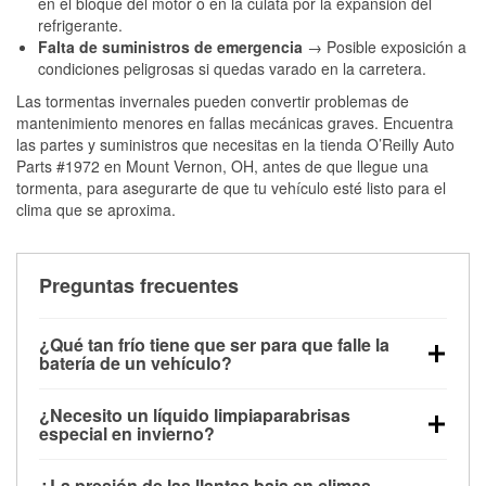
en el bloque del motor o en la culata por la expansión del
refrigerante.
Falta de suministros de emergencia
→ Posible exposición a
condiciones peligrosas si quedas varado en la carretera.
Las tormentas invernales pueden convertir problemas de
mantenimiento menores en fallas mecánicas graves. Encuentra
las partes y suministros que necesitas en la tienda O’Reilly Auto
Parts #1972 en Mount Vernon, OH, antes de que llegue una
tormenta, para asegurarte de que tu vehículo esté listo para el
clima que se aproxima.
Preguntas frecuentes
¿Qué tan frío tiene que ser para que falle la
batería de un vehículo?
La capacidad de la batería comienza a disminuir por
¿Necesito un líquido limpiaparabrisas
debajo de los 32 °F y puede perder hasta la mitad de
especial en invierno?
su potencia de arranque cerca de los 0 °F, lo que
Sí. El líquido limpiaparabrisas para invierno resiste
aumenta la probabilidad de que el vehículo no
¿La presión de las llantas baja en climas