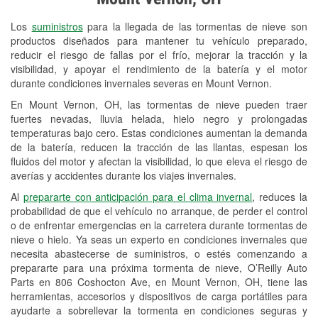
Revisión de la luz "Check Engine"
Los
suministros
para la llegada de las tormentas de nieve son
Reciclaje de baterías y aceite
productos diseñados para mantener tu vehículo preparado,
reducir el riesgo de fallas por el frío, mejorar la tracción y la
Instalación de bombillas de faros
visibilidad, y apoyar el rendimiento de la batería y el motor
Instalación de limpiaparabrisas
durante condiciones invernales severas en Mount Vernon.
En Mount Vernon, OH, las tormentas de nieve pueden traer
Programa de Préstamo de
fuertes nevadas, lluvia helada, hielo negro y prolongadas
Herramientas
temperaturas bajo cero. Estas condiciones aumentan la demanda
de la batería, reducen la tracción de las llantas, espesan los
Rectificación de tambores y discos de
fluidos del motor y afectan la visibilidad, lo que eleva el riesgo de
freno
averías y accidentes durante los viajes invernales.
Al
prepararte con anticipación para el clima invernal
, reduces la
Snowstorm Supplies
probabilidad de que el vehículo no arranque, de perder el control
o de enfrentar emergencias en la carretera durante tormentas de
Tornado Supplies
nieve o hielo. Ya seas un experto en condiciones invernales que
Conoce más
necesita abastecerse de suministros, o estés comenzando a
prepararte para una próxima tormenta de nieve, O’Reilly Auto
Parts en 806 Coshocton Ave, en Mount Vernon, OH, tiene las
herramientas, accesorios y dispositivos de carga portátiles para
ayudarte a sobrellevar la tormenta en condiciones seguras y