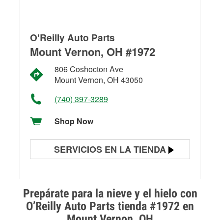
O'Reilly Auto Parts
Mount Vernon, OH #1972
806 Coshocton Ave
Mount Vernon, OH 43050
(740) 397-3289
Shop Now
SERVICIOS EN LA TIENDA
Prueba de batería
Prueba de alternadores y
Prepárate para la nieve y el hielo con
arrancadores
O’Reilly Auto Parts tienda #1972 en
Mount Vernon, OH