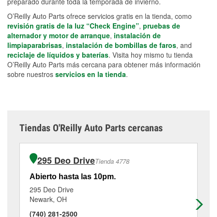
preparado durante toda la temporada de invierno.
O’Reilly Auto Parts ofrece servicios gratis en la tienda, como
revisión gratis de la luz “Check Engine”
,
pruebas de
alternador y motor de arranque
,
instalación de
limpiaparabrisas
,
instalación de bombillas de faros
, and
reciclaje de líquidos y baterías
. Visita hoy mismo tu tienda
O’Reilly Auto Parts más cercana para obtener más información
sobre nuestros
servicios en la tienda
.
Tiendas O'Reilly Auto Parts cercanas
295 Deo Drive
Tienda 4778
Abierto hasta las 10pm.
Ab
295 Deo Drive
83
Newark, OH
Jo
(740) 281-2500
(7