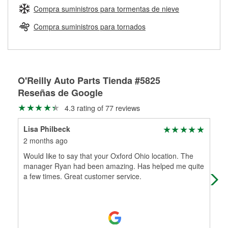
medirán tus tambores o discos para determinar si pueden
Compra suministros para tormentas de nieve
Más información sobre el Programa de Préstamo de
ser rectificados con seguridad. Si tus tambores o discos no
Herramientas de O'Reilly
pueden ser reutilizados, podemos ayudarte a encontrar las
Compra suministros para tornados
partes de reemplazo correctas para tu reparación.
Rectificación de tambores y discos de freno
O'Reilly Auto Parts Tienda #5825
Reseñas de Google
4.3 rating of 77 reviews
Lisa Philbeck
Lac
2 months ago
9 m
Would like to say that your Oxford Ohio location. The
I h
manager Ryan had been amazing. Has helped me quite
The
a few times. Great customer service.
you