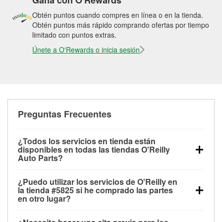
Gana con O'Rewards
Obtén puntos cuando compres en línea o en la tienda.
Obtén puntos más rápido comprando ofertas por tiempo
limitado con puntos extras.
Únete a O'Rewards o inicia sesión
Preguntas Frecuentes
¿Todos los servicios en tienda están
disponibles en todas las tiendas O'Reilly
Auto Parts?
Todos los servicios gratuitos de tienda, incluyendo
¿Puedo utilizar los servicios de O'Reilly en
las pruebas de batería, pruebas de alternador y
la tienda #5825 si he comprado las partes
motor de arranque, revisión de la luz “Check Engine”
en otro lugar?
con O'Reilly VeriScan® e instalación de
Puedes solicitar la mayoría de los servicios en tienda
limpiaparabrisas o bombillas, están disponibles en