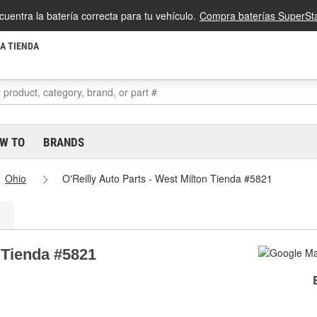
cuentra la batería correcta para tu vehículo.
Compra baterías SuperSta
LA TIENDA
W TO
BRANDS
Ohio
O'Reilly Auto Parts - West Milton Tienda #5821
n Tienda #5821