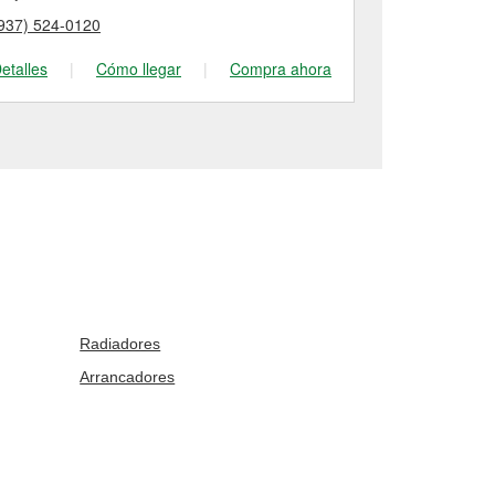
937) 524-0120
(937) 410-47
etalles
|
Cómo llegar
|
Compra ahora
Detalles
|
Radiadores
Arrancadores