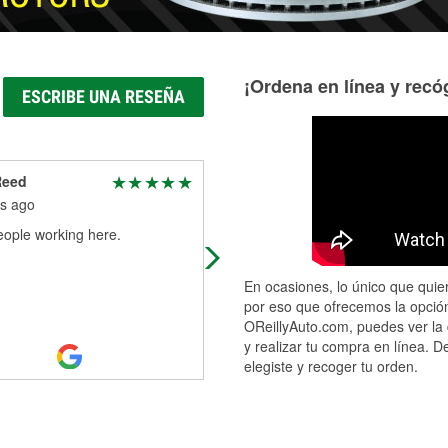
¡Ordena en línea y recóg
ESCRIBE UNA RESEÑA
Reed
Justin Thomas
s ago
9 months ago
eople working here.
Friendly staff always helpful
En ocasiones, lo único que quier
por eso que ofrecemos la opción
OReillyAuto.com, puedes ver la 
y realizar tu compra en línea. D
elegiste y recoger tu orden.