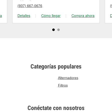
(937) 667-0676
(
ra
Detalles
|
Cómo llegar
|
Compra ahora
D
Categorías populares
Alternadores
Filtros
Conéctate con nosotros