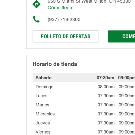
653 S Miami St West Milton, OH 45383
Cómo llegar
(937) 719-2300
FOLLETO DE OFERTAS
COMP
Horario de tienda
Sábado
07:30am
-
09:00p
Domingo
08:00am
-
09:00p
Lunes
07:30am
-
09:00p
Martes
07:30am
-
09:00p
Miércoles
07:30am
-
09:00p
Jueves
07:30am
-
09:00p
Viernes
07:30am
-
09:00p