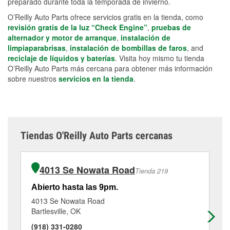
preparado durante toda la temporada de invierno.
O’Reilly Auto Parts ofrece servicios gratis en la tienda, como
revisión gratis de la luz “Check Engine”
,
pruebas de
alternador y motor de arranque
,
instalación de
limpiaparabrisas
,
instalación de bombillas de faros
, and
reciclaje de líquidos y baterías
. Visita hoy mismo tu tienda
O’Reilly Auto Parts más cercana para obtener más información
sobre nuestros
servicios en la tienda
.
Tiendas O'Reilly Auto Parts cercanas
4013 Se Nowata Road
Tienda 219
Abierto hasta las 9pm.
Ab
4013 Se Nowata Road
31
Bartlesville, OK
De
(918) 331-0280
(9