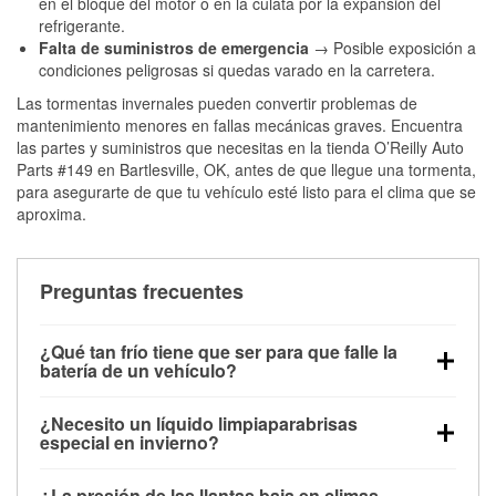
en el bloque del motor o en la culata por la expansión del
refrigerante.
Falta de suministros de emergencia
→ Posible exposición a
condiciones peligrosas si quedas varado en la carretera.
Las tormentas invernales pueden convertir problemas de
mantenimiento menores en fallas mecánicas graves. Encuentra
las partes y suministros que necesitas en la tienda O’Reilly Auto
Parts #149 en Bartlesville, OK, antes de que llegue una tormenta,
para asegurarte de que tu vehículo esté listo para el clima que se
aproxima.
Preguntas frecuentes
¿Qué tan frío tiene que ser para que falle la
batería de un vehículo?
La capacidad de la batería comienza a disminuir por
¿Necesito un líquido limpiaparabrisas
debajo de los 32 °F y puede perder hasta la mitad de
especial en invierno?
su potencia de arranque cerca de los 0 °F, lo que
Sí. El líquido limpiaparabrisas para invierno resiste
aumenta la probabilidad de que el vehículo no
¿La presión de las llantas baja en climas