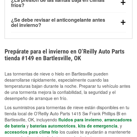
la congelación y ayuda a disolver la sal y la nieve
arranque.
fríos?
derretida en la carretera para mejorar la visibilidad.
Sí. La presión de las llantas normalmente disminuye
¿Se debe revisar el anticongelante antes
alrededor de 1 PSI por cada 10 °F que baja la
del invierno?
temperatura. Puedes obtener más información sobre
Sí. Una mezcla adecuada del anticongelante protege
la baja presión en invierno en nuestro artículo.
el motor contra la congelación, las grietas internas y
el sobrecalentamiento en condiciones de frío
Prepárate para el invierno en O’Reilly Auto Parts
extremo. Aprende cómo comprobar la protección
tienda #149 en Bartlesville, OK
anticongelante en nuestra sección How-To.
Las tormentas de nieve o hielo en Bartlesville pueden
desarrollarse rápidamente, especialmente cuando las
temperaturas bajan durante la noche. Preparar tu vehículo antes
de una tormenta mejora la confiabilidad, la seguridad y el
desempeño de arranque en frío.
Los suministros para tormentas de nieve están disponibles en tu
tienda local de O’Reilly Auto Parts 1415 Sw Frank Phillips Bl en
Bartlesville, OK, incluyendo
fluidos para invierno
,
arrancadores
de batería
y
baterías automotrices
,
kits de emergencia
, y
accesorios para clima frío
los cuales te ayudarán a mantenerte