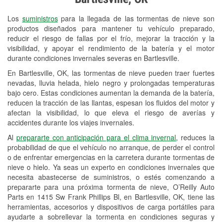
Revisión de la luz "Check Engine"
Los
suministros
para la llegada de las tormentas de nieve son
Reciclaje de baterías y aceite
productos diseñados para mantener tu vehículo preparado,
reducir el riesgo de fallas por el frío, mejorar la tracción y la
Instalación de bombillas de faros
visibilidad, y apoyar el rendimiento de la batería y el motor
Instalación de limpiaparabrisas
durante condiciones invernales severas en Bartlesville.
En Bartlesville, OK, las tormentas de nieve pueden traer fuertes
Programa de Préstamo de
nevadas, lluvia helada, hielo negro y prolongadas temperaturas
Herramientas
bajo cero. Estas condiciones aumentan la demanda de la batería,
reducen la tracción de las llantas, espesan los fluidos del motor y
Mezcla de pinturas
afectan la visibilidad, lo que eleva el riesgo de averías y
accidentes durante los viajes invernales.
Rectificación de tambores y discos de
Al
prepararte con anticipación para el clima invernal
, reduces la
freno
probabilidad de que el vehículo no arranque, de perder el control
o de enfrentar emergencias en la carretera durante tormentas de
Mangueras hidráulicas a la medida
nieve o hielo. Ya seas un experto en condiciones invernales que
necesita abastecerse de suministros, o estés comenzando a
Snowstorm Supplies
prepararte para una próxima tormenta de nieve, O’Reilly Auto
Parts en 1415 Sw Frank Phillips Bl, en Bartlesville, OK, tiene las
Tornado Supplies
herramientas, accesorios y dispositivos de carga portátiles para
Conoce más
ayudarte a sobrellevar la tormenta en condiciones seguras y