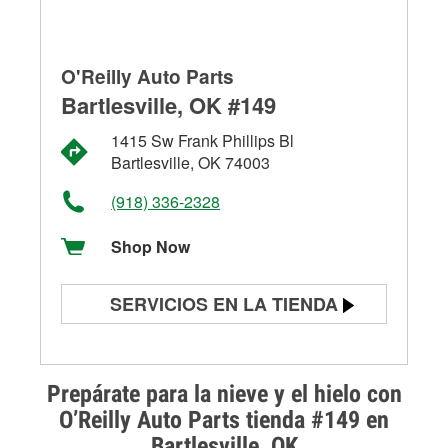
O'Reilly Auto Parts
Bartlesville, OK #149
1415 Sw Frank Phillips Bl
Bartlesville, OK 74003
(918) 336-2328
Shop Now
SERVICIOS EN LA TIENDA
Prueba de batería
Prueba de alternadores y
Prepárate para la nieve y el hielo con
arrancadores
O’Reilly Auto Parts tienda #149 en
Bartlesville, OK