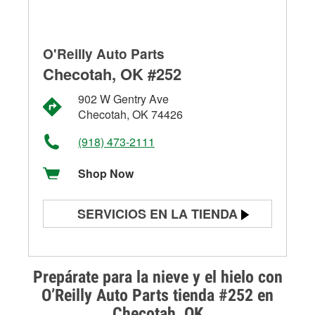
O'Reilly Auto Parts
Checotah, OK #252
902 W Gentry Ave
Checotah, OK 74426
(918) 473-2111
Shop Now
SERVICIOS EN LA TIENDA
Prueba de batería
Prueba de alternadores y
Prepárate para la nieve y el hielo con
arrancadores
O’Reilly Auto Parts tienda #252 en
Checotah, OK