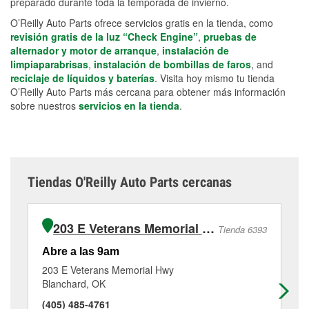
preparado durante toda la temporada de invierno.
O’Reilly Auto Parts ofrece servicios gratis en la tienda, como
revisión gratis de la luz “Check Engine”
,
pruebas de
alternador y motor de arranque
,
instalación de
limpiaparabrisas
,
instalación de bombillas de faros
, and
reciclaje de líquidos y baterías
. Visita hoy mismo tu tienda
O’Reilly Auto Parts más cercana para obtener más información
sobre nuestros
servicios en la tienda
.
Tiendas O'Reilly Auto Parts cercanas
203 E Veterans Memorial Hwy
Tienda 6393
Abre a las 9am
Ab
203 E Veterans Memorial Hwy
10
Blanchard, OK
An
(405) 485-4761
(4