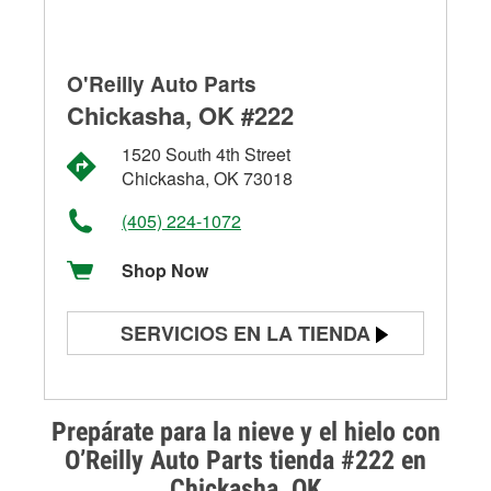
O'Reilly Auto Parts
Chickasha, OK #222
1520 South 4th Street
Chickasha, OK 73018
(405) 224-1072
Shop Now
SERVICIOS EN LA TIENDA
Prueba de batería
Prueba de alternadores y
Prepárate para la nieve y el hielo con
arrancadores
O’Reilly Auto Parts tienda #222 en
Chickasha, OK