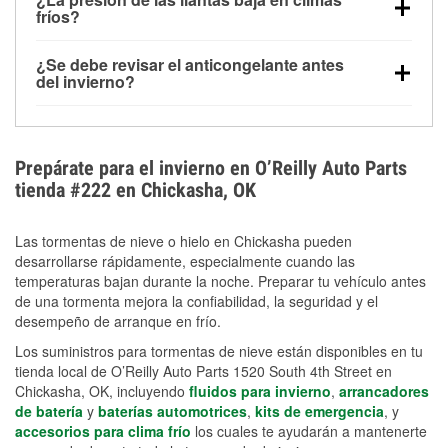
la congelación y ayuda a disolver la sal y la nieve
arranque.
fríos?
derretida en la carretera para mejorar la visibilidad.
Sí. La presión de las llantas normalmente disminuye
¿Se debe revisar el anticongelante antes
alrededor de 1 PSI por cada 10 °F que baja la
del invierno?
temperatura. Puedes obtener más información sobre
Sí. Una mezcla adecuada del anticongelante protege
la baja presión en invierno en nuestro artículo.
el motor contra la congelación, las grietas internas y
el sobrecalentamiento en condiciones de frío
Prepárate para el invierno en O’Reilly Auto Parts
extremo. Aprende cómo comprobar la protección
tienda #222 en Chickasha, OK
anticongelante en nuestra sección How-To.
Las tormentas de nieve o hielo en Chickasha pueden
desarrollarse rápidamente, especialmente cuando las
temperaturas bajan durante la noche. Preparar tu vehículo antes
de una tormenta mejora la confiabilidad, la seguridad y el
desempeño de arranque en frío.
Los suministros para tormentas de nieve están disponibles en tu
tienda local de O’Reilly Auto Parts 1520 South 4th Street en
Chickasha, OK, incluyendo
fluidos para invierno
,
arrancadores
de batería
y
baterías automotrices
,
kits de emergencia
, y
accesorios para clima frío
los cuales te ayudarán a mantenerte