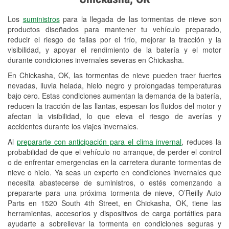
Revisión de la luz "Check Engine"
Los
suministros
para la llegada de las tormentas de nieve son
Reciclaje de baterías y aceite
productos diseñados para mantener tu vehículo preparado,
reducir el riesgo de fallas por el frío, mejorar la tracción y la
Instalación de bombillas de faros
visibilidad, y apoyar el rendimiento de la batería y el motor
Instalación de limpiaparabrisas
durante condiciones invernales severas en Chickasha.
En Chickasha, OK, las tormentas de nieve pueden traer fuertes
Programa de Préstamo de
nevadas, lluvia helada, hielo negro y prolongadas temperaturas
Herramientas
bajo cero. Estas condiciones aumentan la demanda de la batería,
reducen la tracción de las llantas, espesan los fluidos del motor y
Mezcla de pinturas
afectan la visibilidad, lo que eleva el riesgo de averías y
accidentes durante los viajes invernales.
Rectificación de tambores y discos de
Al
prepararte con anticipación para el clima invernal
, reduces la
freno
probabilidad de que el vehículo no arranque, de perder el control
o de enfrentar emergencias en la carretera durante tormentas de
Mangueras hidráulicas a la medida
nieve o hielo. Ya seas un experto en condiciones invernales que
necesita abastecerse de suministros, o estés comenzando a
Snowstorm Supplies
prepararte para una próxima tormenta de nieve, O’Reilly Auto
Parts en 1520 South 4th Street, en Chickasha, OK, tiene las
Tornado Supplies
herramientas, accesorios y dispositivos de carga portátiles para
Conoce más
ayudarte a sobrellevar la tormenta en condiciones seguras y