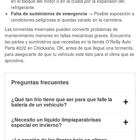
en el bloque del motor o en la culata por la expansión del
refrigerante.
Falta de suministros de emergencia
→ Posible exposición a
condiciones peligrosas si quedas varado en la carretera.
Las tormentas invernales pueden convertir problemas de
mantenimiento menores en fallas mecánicas graves. Encuentra
las partes y suministros que necesitas en la tienda O’Reilly Auto
Parts #222 en Chickasha, OK, antes de que llegue una tormenta,
para asegurarte de que tu vehículo esté listo para el clima que se
aproxima.
Preguntas frecuentes
¿Qué tan frío tiene que ser para que falle la
batería de un vehículo?
La capacidad de la batería comienza a disminuir por
¿Necesito un líquido limpiaparabrisas
debajo de los 32 °F y puede perder hasta la mitad de
especial en invierno?
su potencia de arranque cerca de los 0 °F, lo que
Sí. El líquido limpiaparabrisas para invierno resiste
aumenta la probabilidad de que el vehículo no
¿La presión de las llantas baja en climas