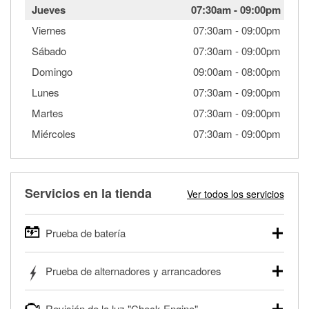
Jueves
07:30am
-
09:00pm
Viernes
07:30am
-
09:00pm
Sábado
07:30am
-
09:00pm
Domingo
09:00am
-
08:00pm
Lunes
07:30am
-
09:00pm
Martes
07:30am
-
09:00pm
Miércoles
07:30am
-
09:00pm
Servicios en la tienda
Ver todos los servicios
Prueba de batería
O'Reilly Auto Parts ofrece pruebas gratis de baterías para
Prueba de alternadores y arrancadores
autos, camionetas, SUVs, vehículos comerciales y
pesados, y para deportes motorizados. Las baterías
Tu tienda local O'Reilly Auto Parts puede probar gratis el
pueden probarse dentro o fuera del vehículo y cargarse en
Revisión de la luz "Check Engine"