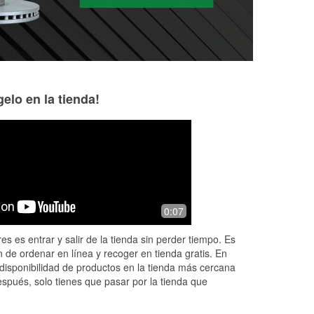
elo en la tienda!
Michael Saunders
Keith Hofmeister
4 months ago
7 months ago
Great Location. Friendly and helpful
People are kind n
0:07
staff!
parts need fix my 
es es entrar y salir de la tienda sin perder tiempo. Es
 de ordenar en línea y recoger en tienda gratis. En
disponibilidad de productos en la tienda más cercana
espués, solo tienes que pasar por la tienda que