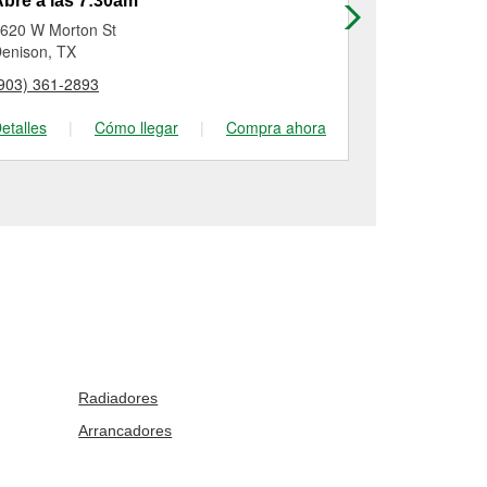
bre a las 7:30am
Abre a las
620 W Morton St
812 South 1st
enison, TX
Madill, OK
903) 361-2893
(580) 795-23
etalles
|
Cómo llegar
|
Compra ahora
Detalles
|
Radiadores
Arrancadores