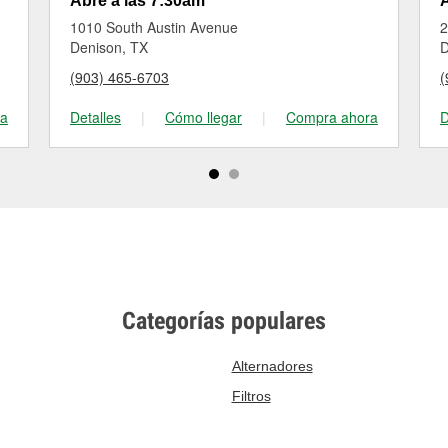
Abre a las 7:30am
A
1010 South Austin Avenue
2
Denison, TX
D
(903) 465-6703
(
ra
Detalles
|
Cómo llegar
|
Compra ahora
D
Categorías populares
Alternadores
Filtros