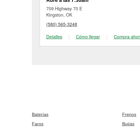
Abre a las 7:30am
709 Highway 70 E
Kingston, OK
(580) 565-3248
Detalles
|
Cómo llegar
|
Compra aho
Baterías
Frenos
Faros
Bujías