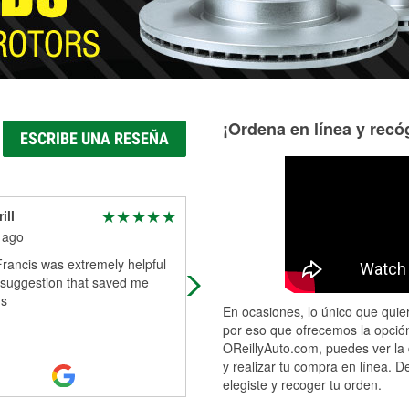
¡Ordena en línea y recóg
ESCRIBE UNA RESEÑA
ill
Kaley
 ago
2 months ago
rancis was extremely helpful
Keith took the time to answer
suggestion that saved me
questions, point me in the right
s
direction, and made sure I left with
En ocasiones, lo único que quier
exactly what I needed. Customer
por eso que ofrecemos la opción
service like
...
Read More
OReillyAuto.com, puedes ver la 
y realizar tu compra en línea. D
elegiste y recoger tu orden.