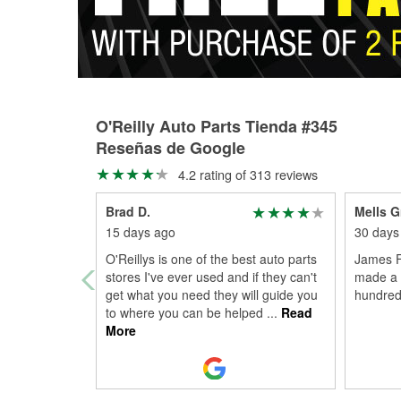
O'Reilly Auto Parts Tienda #345
Reseñas de Google
4.2 rating of 313 reviews
Brad D.
Mells Gr
15 days ago
30 days
O'Reillys is one of the best auto parts
James F
stores I've ever used and if they can't
made a 
get what you need they will guide you
hundred
to where you can be helped
...
Read
More