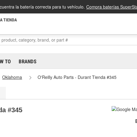
cuentra la batería correcta para tu vehículo.
Compra baterías SuperSta
LA TIENDA
W TO
BRANDS
Oklahoma
O'Reilly Auto Parts - Durant Tienda #345
nda #345