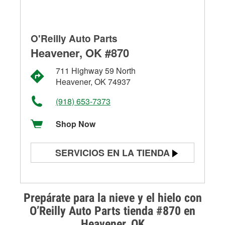
O'Reilly Auto Parts
Heavener, OK #870
711 Highway 59 North
Heavener, OK 74937
(918) 653-7373
Shop Now
SERVICIOS EN LA TIENDA
Prueba de batería
Prueba de alternadores y
Prepárate para la nieve y el hielo con
arrancadores
O’Reilly Auto Parts tienda #870 en
Heavener, OK