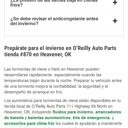
la congelación y ayuda a disolver la sal y la nieve
arranque.
fríos?
derretida en la carretera para mejorar la visibilidad.
Sí. La presión de las llantas normalmente disminuye
¿Se debe revisar el anticongelante antes
alrededor de 1 PSI por cada 10 °F que baja la
del invierno?
temperatura. Puedes obtener más información sobre
Sí. Una mezcla adecuada del anticongelante protege
la baja presión en invierno en nuestro artículo.
el motor contra la congelación, las grietas internas y
el sobrecalentamiento en condiciones de frío
Prepárate para el invierno en O’Reilly Auto Parts
extremo. Aprende cómo comprobar la protección
tienda #870 en Heavener, OK
anticongelante en nuestra sección How-To.
Las tormentas de nieve o hielo en Heavener pueden
desarrollarse rápidamente, especialmente cuando las
temperaturas bajan durante la noche. Preparar tu vehículo antes
de una tormenta mejora la confiabilidad, la seguridad y el
desempeño de arranque en frío.
Los suministros para tormentas de nieve están disponibles en tu
tienda local de O’Reilly Auto Parts 711 Highway 59 North en
Heavener, OK, incluyendo
fluidos para invierno
,
arrancadores
de batería
y
baterías automotrices
,
kits de emergencia
, y
accesorios para clima frío
los cuales te ayudarán a mantenerte