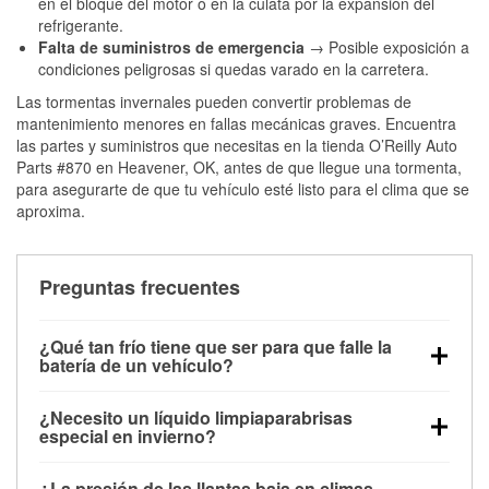
en el bloque del motor o en la culata por la expansión del
refrigerante.
Falta de suministros de emergencia
→ Posible exposición a
condiciones peligrosas si quedas varado en la carretera.
Las tormentas invernales pueden convertir problemas de
mantenimiento menores en fallas mecánicas graves. Encuentra
las partes y suministros que necesitas en la tienda O’Reilly Auto
Parts #870 en Heavener, OK, antes de que llegue una tormenta,
para asegurarte de que tu vehículo esté listo para el clima que se
aproxima.
Preguntas frecuentes
¿Qué tan frío tiene que ser para que falle la
batería de un vehículo?
La capacidad de la batería comienza a disminuir por
¿Necesito un líquido limpiaparabrisas
debajo de los 32 °F y puede perder hasta la mitad de
especial en invierno?
su potencia de arranque cerca de los 0 °F, lo que
Sí. El líquido limpiaparabrisas para invierno resiste
aumenta la probabilidad de que el vehículo no
¿La presión de las llantas baja en climas