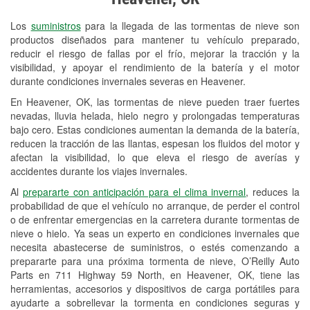
Revisión de la luz "Check Engine"
Los
suministros
para la llegada de las tormentas de nieve son
Reciclaje de baterías y aceite
productos diseñados para mantener tu vehículo preparado,
reducir el riesgo de fallas por el frío, mejorar la tracción y la
Instalación de bombillas de faros
visibilidad, y apoyar el rendimiento de la batería y el motor
Instalación de limpiaparabrisas
durante condiciones invernales severas en Heavener.
En Heavener, OK, las tormentas de nieve pueden traer fuertes
Programa de Préstamo de
nevadas, lluvia helada, hielo negro y prolongadas temperaturas
Herramientas
bajo cero. Estas condiciones aumentan la demanda de la batería,
reducen la tracción de las llantas, espesan los fluidos del motor y
Rectificación de tambores y discos de
afectan la visibilidad, lo que eleva el riesgo de averías y
freno
accidentes durante los viajes invernales.
Al
prepararte con anticipación para el clima invernal
, reduces la
Mangueras hidráulicas a la medida
probabilidad de que el vehículo no arranque, de perder el control
o de enfrentar emergencias en la carretera durante tormentas de
Snowstorm Supplies
nieve o hielo. Ya seas un experto en condiciones invernales que
necesita abastecerse de suministros, o estés comenzando a
Tornado Supplies
prepararte para una próxima tormenta de nieve, O’Reilly Auto
Conoce más
Parts en 711 Highway 59 North, en Heavener, OK, tiene las
herramientas, accesorios y dispositivos de carga portátiles para
ayudarte a sobrellevar la tormenta en condiciones seguras y