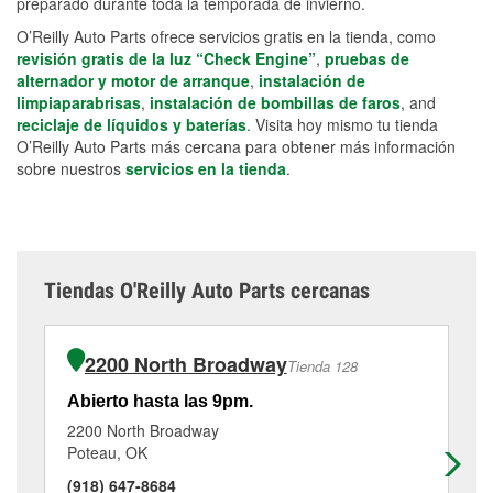
preparado durante toda la temporada de invierno.
O’Reilly Auto Parts ofrece servicios gratis en la tienda, como
revisión gratis de la luz “Check Engine”
,
pruebas de
alternador y motor de arranque
,
instalación de
limpiaparabrisas
,
instalación de bombillas de faros
, and
reciclaje de líquidos y baterías
. Visita hoy mismo tu tienda
O’Reilly Auto Parts más cercana para obtener más información
sobre nuestros
servicios en la tienda
.
Tiendas O'Reilly Auto Parts cercanas
2200 North Broadway
Tienda 128
Abierto hasta las 9pm.
Ab
2200 North Broadway
10
Poteau, OK
Wa
(918) 647-8684
(4