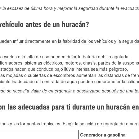
ir la escasez de última hora y mejorar la seguridad durante la evacuac
 vehículo antes de un huracán?
den influir directamente en la fiabilidad de los vehículos y la segurid
sorios o la falta de uso pueden dejar tu batería débil o agotada.
ernadores, sistemas eléctricos, motores, chasis, partes de la suspens
stados hacen que conducir bajo lluvia intensa sea más peligroso.
as mojadas o cubiertas de escombros aumentan las distancias de frena
ento inadecuado o la entrada de agua pueden comprometer la calidad
ndo se necesita viajar de emergencia o desplazarse después de una t
son las adecuadas para ti durante un huracán e
nes y las tormentas tropicales. Elegir la solución de energía de eme
Generador a gasolina