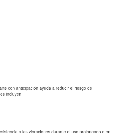
Prueba de alternadores y arrancadores
Revisión de la luz "Check Engine"
Reciclaje de baterías y aceite
Instalación de bombillas de faros
Instalación de limpiaparabrisas
Programa de Préstamo de Herramientas
Rectificación de tambores y discos de
freno
Mangueras hidráulicas a la medida
Hurricane Supplies
rte con anticipación ayuda a reducir el riesgo de
es incluyen:
Snowstorm Supplies
Tornado Supplies
Conoce más
istencia a las vibraciones durante el uso prolongado o en