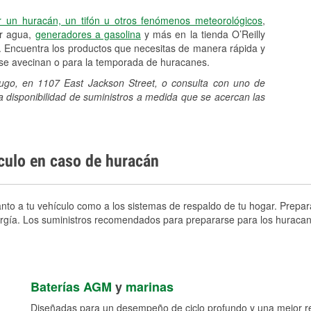
r un huracán, un tifón u otros fenómenos meteorológicos
,
er agua,
generadores a gasolina
y más en la tienda O’Reilly
. Encuentra los productos que necesitas de manera rápida y
e se avecinan o para la temporada de huracanes.
Hugo, en 1107 East Jackson Street, o consulta con uno de
a disponibilidad de suministros a medida que se acercan las
ículo en caso de huracán
to a tu vehículo como a los sistemas de respaldo de tu hogar. Prepara
nergía. Los suministros recomendados para prepararse para los huracan
Baterías AGM
y
marinas
Diseñadas para un desempeño de ciclo profundo y una mejor res