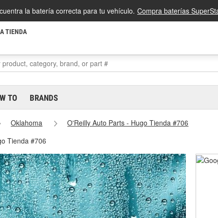
cuentra la batería correcta para tu vehículo.
Compra baterías SuperSta
LA TIENDA
W TO
BRANDS
Oklahoma
O'Reilly Auto Parts - Hugo Tienda #706
ugo Tienda #706