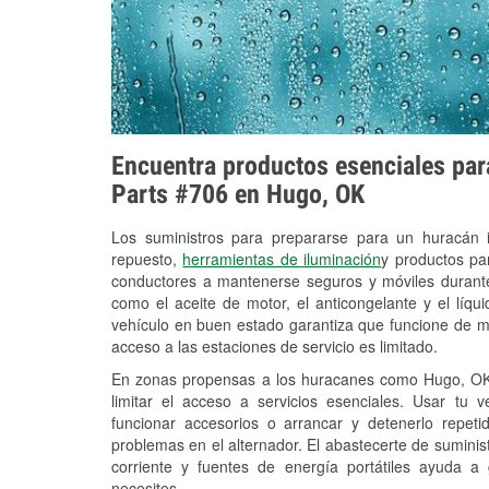
Encuentra productos esenciales para
Parts #706 en Hugo, OK
Los suministros para prepararse para un huracán
repuesto,
herramientas de iluminación
y productos pa
conductores a mantenerse seguros y móviles durante
como el aceite de motor, el anticongelante y el líq
vehículo en buen estado garantiza que funcione de m
acceso a las estaciones de servicio es limitado.
En zonas propensas a los huracanes como Hugo, OK,
limitar el acceso a servicios esenciales. Usar tu 
funcionar accesorios o arrancar y detenerlo repet
problemas en el alternador. El abastecerte de sumini
corriente y fuentes de energía portátiles ayuda a
necesites.