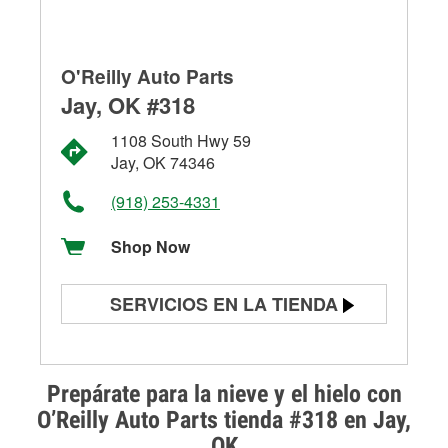
O'Reilly Auto Parts
Jay, OK #318
1108 South Hwy 59
Jay, OK 74346
(918) 253-4331
Shop Now
SERVICIOS EN LA TIENDA
Prueba de batería
Prueba de alternadores y
Prepárate para la nieve y el hielo con
arrancadores
O’Reilly Auto Parts tienda #318 en Jay,
OK