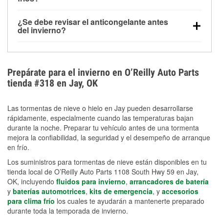
derretida en la carretera para mejorar la visibilidad.
Sí. La presión de las llantas normalmente disminuye
¿Se debe revisar el anticongelante antes
alrededor de 1 PSI por cada 10 °F que baja la
del invierno?
temperatura. Puedes obtener más información sobre
Sí. Una mezcla adecuada del anticongelante protege
la baja presión en invierno en nuestro artículo.
el motor contra la congelación, las grietas internas y
el sobrecalentamiento en condiciones de frío
Prepárate para el invierno en O’Reilly Auto Parts
extremo. Aprende cómo comprobar la protección
tienda #318 en Jay, OK
anticongelante en nuestra sección How-To.
Las tormentas de nieve o hielo en Jay pueden desarrollarse
rápidamente, especialmente cuando las temperaturas bajan
durante la noche. Preparar tu vehículo antes de una tormenta
mejora la confiabilidad, la seguridad y el desempeño de arranque
en frío.
Los suministros para tormentas de nieve están disponibles en tu
tienda local de O’Reilly Auto Parts 1108 South Hwy 59 en Jay,
OK, incluyendo
fluidos para invierno
,
arrancadores de batería
y
baterías automotrices
,
kits de emergencia
, y
accesorios
para clima frío
los cuales te ayudarán a mantenerte preparado
durante toda la temporada de invierno.