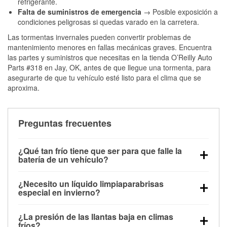
refrigerante.
Falta de suministros de emergencia
→ Posible exposición a
condiciones peligrosas si quedas varado en la carretera.
Las tormentas invernales pueden convertir problemas de
mantenimiento menores en fallas mecánicas graves. Encuentra
las partes y suministros que necesitas en la tienda O’Reilly Auto
Parts #318 en Jay, OK, antes de que llegue una tormenta, para
asegurarte de que tu vehículo esté listo para el clima que se
aproxima.
Preguntas frecuentes
¿Qué tan frío tiene que ser para que falle la
batería de un vehículo?
La capacidad de la batería comienza a disminuir por
¿Necesito un líquido limpiaparabrisas
debajo de los 32 °F y puede perder hasta la mitad de
especial en invierno?
su potencia de arranque cerca de los 0 °F, lo que
Sí. El líquido limpiaparabrisas para invierno resiste
aumenta la probabilidad de que el vehículo no
¿La presión de las llantas baja en climas
la congelación y ayuda a disolver la sal y la nieve
arranque.
fríos?