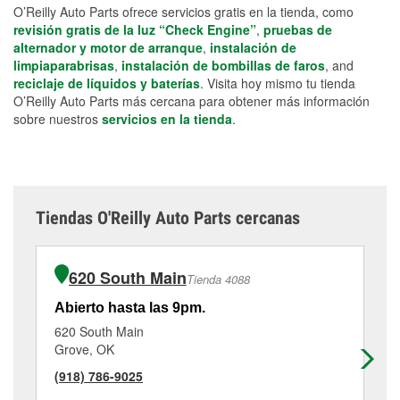
O’Reilly Auto Parts ofrece servicios gratis en la tienda, como
revisión gratis de la luz “Check Engine”
,
pruebas de
alternador y motor de arranque
,
instalación de
limpiaparabrisas
,
instalación de bombillas de faros
, and
reciclaje de líquidos y baterías
. Visita hoy mismo tu tienda
O’Reilly Auto Parts más cercana para obtener más información
sobre nuestros
servicios en la tienda
.
Tiendas O'Reilly Auto Parts cercanas
620 South Main
Tienda 4088
Abierto hasta las 9pm.
Ab
620 South Main
50
Grove, OK
Gr
(918) 786-9025
(4