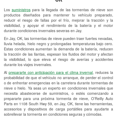
Revisión de la luz "Check Engine"
Los
suministros
para la llegada de las tormentas de nieve son
Reciclaje de baterías y aceite
productos diseñados para mantener tu vehículo preparado,
reducir el riesgo de fallas por el frío, mejorar la tracción y la
Instalación de bombillas de faros
visibilidad, y apoyar el rendimiento de la batería y el motor
Instalación de limpiaparabrisas
durante condiciones invernales severas en Jay.
En Jay, OK, las tormentas de nieve pueden traer fuertes nevadas,
Programa de Préstamo de
lluvia helada, hielo negro y prolongadas temperaturas bajo cero.
Herramientas
Estas condiciones aumentan la demanda de la batería, reducen
la tracción de las llantas, espesan los fluidos del motor y afectan
Rectificación de tambores y discos de
la visibilidad, lo que eleva el riesgo de averías y accidentes
freno
durante los viajes invernales.
Al
prepararte con anticipación para el clima invernal
, reduces la
Mangueras hidráulicas a la medida
probabilidad de que el vehículo no arranque, de perder el control
o de enfrentar emergencias en la carretera durante tormentas de
Snowstorm Supplies
nieve o hielo. Ya seas un experto en condiciones invernales que
necesita abastecerse de suministros, o estés comenzando a
Tornado Supplies
prepararte para una próxima tormenta de nieve, O’Reilly Auto
Conoce más
Parts en 1108 South Hwy 59, en Jay, OK, tiene las herramientas,
accesorios y dispositivos de carga portátiles para ayudarte a
Idiomas adicionales
sobrellevar la tormenta en condiciones seguras y cómodas.