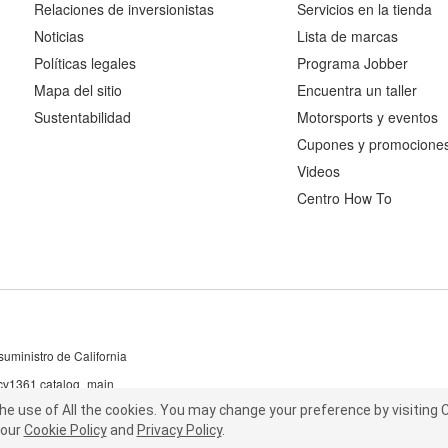
Relaciones de inversionistas
Servicios en la tienda
Noticias
Lista de marcas
Políticas legales
Programa Jobber
Mapa del sitio
Encuentra un taller
Sustentabilidad
Motorsports y eventos
Cupones y promocione
Videos
Centro How To
uministro de California
 cv1361 catalog_main
the use of All the cookies.
he use of All the cookies.
You may change your preference by visiting C
You may change your preference by visiting
our
t our
Cookie Policy
Cookie Policy
and
and
Privacy Policy
Privacy Policy
.
.