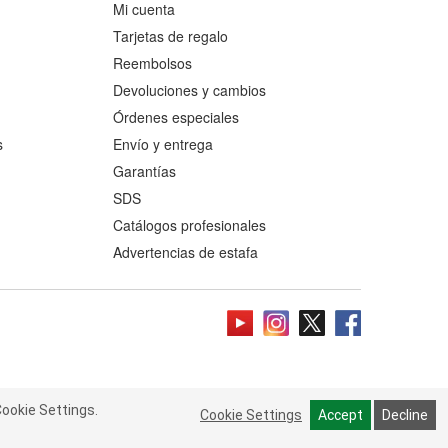
Mi cuenta
Tarjetas de regalo
Reembolsos
Devoluciones y cambios
Órdenes especiales
s
Envío y entrega
Garantías
SDS
Catálogos profesionales
Advertencias de estafa
ookie Settings.
 Cookie Settings.
Read more
Cookie Settings
Cookie Settings
Accept
Accept
Decline
Decline