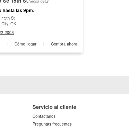
9 Se 15th St
Tienda 6842
o hasta las 9pm.
 15th St
 City, OK
22-2003
s
|
Cómo llegar
|
Compra ahora
Servicio al cliente
Contáctanos
Preguntas frecuentes