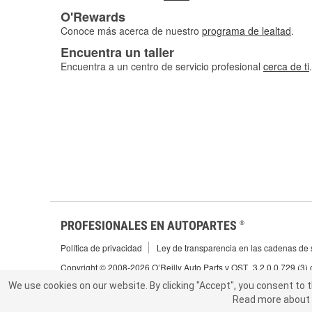
O'Rewards
Conoce más acerca de nuestro
programa de lealtad
.
Encuentra un taller
Encuentra a un centro de servicio profesional
cerca de ti
.
PROFESIONALES EN AUTOPARTES
®
Política de privacidad
Ley de transparencia en las cadenas de s
Copyright © 2008-2026 O’Reilly Auto Parts v OST_3.2.0.0.729 (3)
We use cookies on our website.
We use cookies on our website. By clicking "Accept", you consent to 
By clicking "Accept", you consent to t
Read more about 
abou