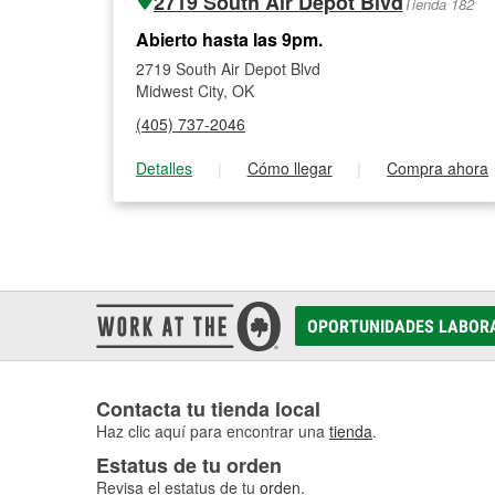
2719 South Air Depot Blvd
Tienda 182
Abierto hasta las 9pm.
2719 South Air Depot Blvd
Midwest City, OK
(405) 737-2046
Detalles
|
Cómo llegar
|
Compra ahora
OPORTUNIDADES LABOR
Contacta tu tienda local
Haz clic aquí para encontrar una
tienda
.
Estatus de tu orden
Revisa el estatus de tu
orden
.