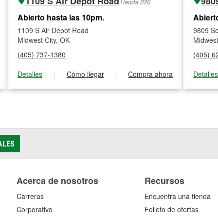
1109 S Air Depot Road
980
Tienda 220
Abierto hasta las 10pm.
Abiert
1109 S Air Depot Road
9809 Se
Midwest City, OK
Midwest
(405) 737-1380
(405) 6
Detalles
|
Cómo llegar
|
Compra ahora
Detalle
ALES
Acerca de nosotros
Recursos
Carreras
Encuentra una tienda
Corporativo
Folleto de ofertas