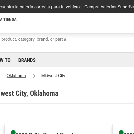
cuentra la batería correcta para tu vehículo.
Compra baterías SuperSta
LA TIENDA
W TO
BRANDS
Oklahoma
Midwest City
dwest City, Oklahoma