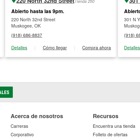
220 North 32nd Street
301
Tienda 250
Abierto hasta las 9pm.
Abiert
220 North 32nd Street
301 N Y
Muskogee, OK
Muskog
(918) 686-8837
(918) 6
Detalles
|
Cómo llegar
|
Compra ahora
Detalle
ALES
Acerca de nosotros
Recursos
Carreras
Encuentra una tienda
Corporativo
Folleto de ofertas