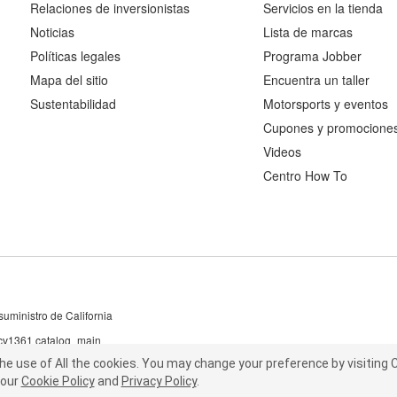
Relaciones de inversionistas
Servicios en la tienda
Noticias
Lista de marcas
Políticas legales
Programa Jobber
Mapa del sitio
Encuentra un taller
Sustentabilidad
Motorsports y eventos
Cupones y promocione
Videos
Centro How To
uministro de California
 cv1361 catalog_main
the use of All the cookies.
he use of All the cookies.
You may change your preference by visiting C
You may change your preference by visiting
our
t our
Cookie Policy
Cookie Policy
and
and
Privacy Policy
Privacy Policy
.
.