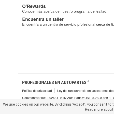
O'Rewards
Conoce más acerca de nuestro
programa de lealtad
.
Encuentra un taller
Encuentra a un centro de servicio profesional
cerca de ti
.
PROFESIONALES EN AUTOPARTES
®
Política de privacidad
Ley de transparencia en las cadenas de s
Copyright © 2008-2026 O’Reilly Auto Parts v OST_3.2.0.0.729 (3)
We use cookies on our website.
We use cookies on our website. By clicking "Accept", you consent to 
By clicking "Accept", you consent to t
Read more about 
abou