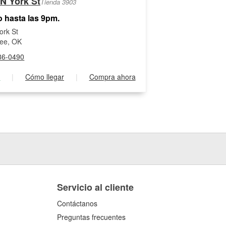
 N York St
Tienda 3903
o hasta las 9pm.
ork St
ee, OK
86-0490
s
|
Cómo llegar
|
Compra ahora
Servicio al cliente
Contáctanos
Preguntas frecuentes