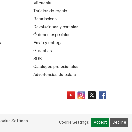
Mi cuenta
Tarjetas de regalo
Reembolsos
Devoluciones y cambios
Órdenes especiales
s
Envío y entrega
Garantías
SDS
Catálogos profesionales
Advertencias de estafa
ookie Settings.
 Cookie Settings.
Read more
Cookie Settings
Cookie Settings
Accept
Accept
Decline
Decline