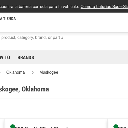
cuentra la batería correcta para tu vehículo.
Compra baterías SuperSta
LA TIENDA
W TO
BRANDS
Oklahoma
Muskogee
uskogee, Oklahoma